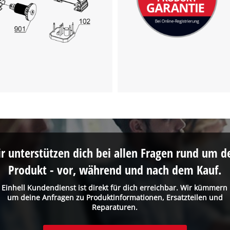
visitor. The website owner needs to setup
the site with their CMP to add this content
to the list of technologies used.
Powered by
Usercentrics Consent
Management Platform
r unterstützen dich bei allen Fragen rund um d
Produkt - vor, während und nach dem Kauf.
 Einhell Kundendienst ist direkt für dich erreichbar. Wir kümmern
um deine Anfragen zu Produktinformationen, Ersatzteilen und
Reparaturen.