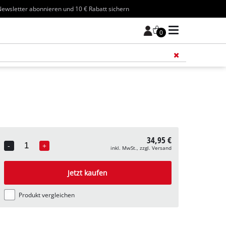
ewsletter abonnieren und 10 € Rabatt sichern
0
Füge 
34,95 €
-
+
inkl. MwSt., zzgl. Versand
Quantity
Jetzt kaufen
Produkt vergleichen