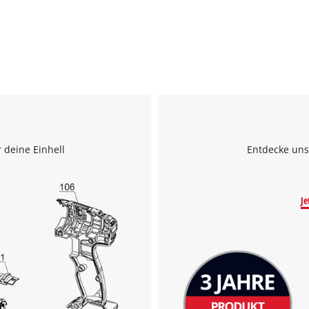
 deine Einhell
Entdecke uns
Je
Wir benötigen deine Zustimmung, um
Google Maps laden zu können!
This content is not permitted to load due
to trackers that are not disclosed to the