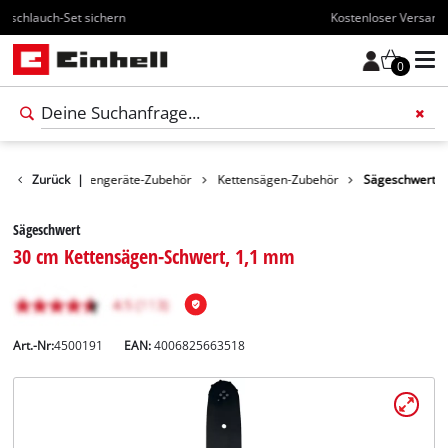
Kostenloser Versand ab 70€
0
ubehör
Zurück
Gartengeräte-Zubehör
|
Kettensägen-Zubehör
Sägeschwert
Sägeschwert
30 cm Kettensägen-Schwert, 1,1 mm
Art.-Nr:
4500191
EAN:
4006825663518