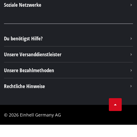
Kontakt
Soziale Netzwerke
Nachhaltigkeit
Garantien & Produktregistrierung
Presseportal
Facebook
Ersatzteile & Bedienungsanleitungen
YouTube
Reparaturservice
Instagram
Du benötigst Hilfe?
FAQs
TikTok
Rücksendungen / Widerruf
Unsere Versanddienstleister
Pinterest
Verpackungsrichtlinien
Linkedin
Unsere Bezahlmethoden
Hinweise zur Batterieentsorgung
Vertrag widerrufen
Rechtliche Hinweise
AGB
Datenschutz
© 2026 Einhell Germany AG
Impressum
Compliance