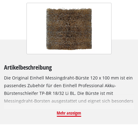
Artikelbeschreibung
Die Original Einhell Messingdraht-Bürste 120 x 100 mm ist ein
passendes Zubehör für den Einhell Professional Akku-
Bürstenschleifer TP-BR 18/32 Li BL. Die Bürste ist mit
Messingdraht-Borsten ausgestattet und eignet sich besonders
zur Bearbeitung robuster Materialien wie Stein, Metall oder
Mehr anzeigen
Holz. Alte Holzbalken können damit z. B. so bearbeitet
werden, dass die Struktur des Holzes hervorgehoben wird. Die
Messingdraht-Bürste ist 100 mm breit und hat einen