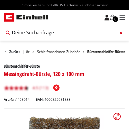
Kostenloser Versand ab 70€
0
Werkzeug-Zubehör
Zurück
|
Schleifmaschinen-Zubehör
Bürstenschleifer-Bürste
Bürstenschleifer-Bürste
Messingdraht-Bürste, 120 x 100 mm
Art.-Nr:
4468014
EAN:
4006825681833