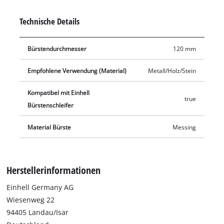
Durchmesser von 120 mm. Der Lieferumfang enthält eine
Messingdraht-Bürste 120 x 100.
Technische Details
Bürstendurchmesser
120 mm
Empfohlene Verwendung (Material)
Metall/Holz/Stein
Kompatibel mit Einhell
true
Bürstenschleifer
Material Bürste
Messing
Herstellerinformationen
Einhell Germany AG
Wiesenweg 22
94405 Landau/Isar