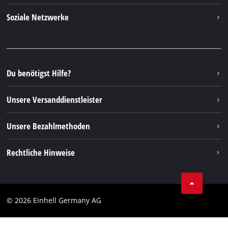
Über uns
Kontakt
Soziale Netzwerke
Nachhaltigkeit
Garantien & Produktregistrierung
Presseportal
Facebook
Ersatzteile & Bedienungsanleitungen
YouTube
Reparaturservice
Instagram
Du benötigst Hilfe?
FAQs
TikTok
Rücksendungen / Widerruf
Unsere Versanddienstleister
Pinterest
Verpackungsrichtlinien
Linkedin
Unsere Bezahlmethoden
Hinweise zur Batterieentsorgung
Vertrag widerrufen
Rechtliche Hinweise
AGB
Datenschutz
© 2026 Einhell Germany AG
Impressum
Compliance