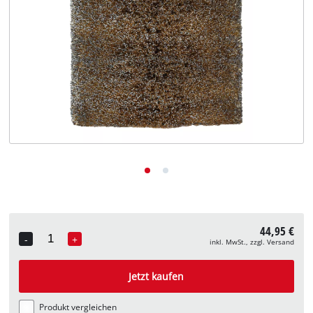
Deutsch
DE
Deutsch
English
44,95 €
-
+
inkl. MwSt., zzgl. Versand
Quantity
Jetzt kaufen
Produkt vergleichen