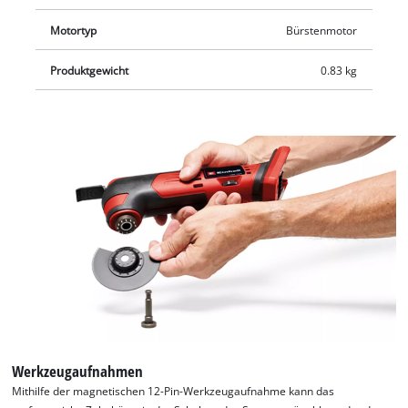
ein Tauchsägeblatt für Holz und Kunststoff, sowie ein
Segmentsägeblatt für Holz, Kunststoff und Weichmetall (HSS).
Motortyp
Bürstenmotor
Die Lieferung erfolgt ohne Akku und ohne Ladegerät, diese
sind separat erhältlich.
Produktgewicht
0.83 kg
Werkzeugaufnahmen
Mithilfe der magnetischen 12-Pin-Werkzeugaufnahme kann das