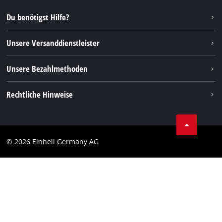
Reparaturservice
Instagram
Du benötigst Hilfe?
FAQs
TikTok
Rücksendungen / Widerruf
Unsere Versanddienstleister
Pinterest
Verpackungsrichtlinien
Linkedin
Unsere Bezahlmethoden
Hinweise zur Batterieentsorgung
Vertrag widerrufen
Rechtliche Hinweise
AGB
Datenschutz
© 2026 Einhell Germany AG
Impressum
Compliance
Verbraucherhinweise
Barrierefreiheits-Erklärung