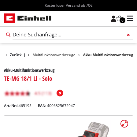
Kostenloser Versand ab 70€
0
Werkzeug
Zurück
|
Multifunktionswerkzeuge
Akku-Multifunktionswerkzeug
Akku-Multifunktionswerkzeug
TE-MG 18/1 Li - Solo
Art.-Nr:
4465195
EAN:
4006825672947