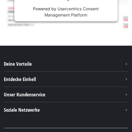
Powered by
Usercentrics Consent
Management Platform
Deine Vorteile
Entdecke Einhell
Einhell weltweit
Unser Kundenservice
Über uns
Kontakt
Soziale Netzwerke
Nachhaltigkeit
Garantien & Produktregistrierung
Presseportal
Facebook
Ersatzteile & Bedienungsanleitungen
YouTube