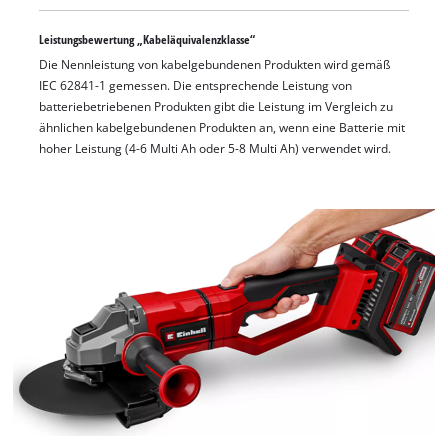
Langlebigkeit. Für optimale Ergebnisse werden 3,0 Ah Akkus
und größer empfohlen. Die Lieferung erfolgt ohne Akku und
Leistungsbewertung „Kabeläquivalenzklasse“
ohne Ladegerät, diese sind im praktischen Starter-Set separat
Die Nennleistung von kabelgebundenen Produkten wird gemäß
IEC 62841-1 gemessen. Die entsprechende Leistung von
erhältlich, sowie ohne Trennscheibe.
batteriebetriebenen Produkten gibt die Leistung im Vergleich zu
ähnlichen kabelgebundenen Produkten an, wenn eine Batterie mit
hoher Leistung (4-6 Multi Ah oder 5-8 Multi Ah) verwendet wird.