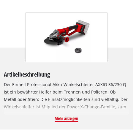
Artikelbeschreibung
Der Einhell Professional Akku-Winkelschleifer AXXIO 36/230 Q
ist ein bewährter Helfer beim Trennen und Polieren. Ob
Metall oder Stein: Die Einsatzmöglichkeiten sind vielfältig. Der
Winkelschleifer ist Mitglied der Power X-Change-Familie, zum
Betrieb sind 2x 18 V-Batterien notwendig. Angetrieben wird
Mehr anzeigen
das Gerät von dem Einhell PurePOWER Brushless Motor.
Dieser bürstenlose Motor bietet mehr Kraft und eine längere