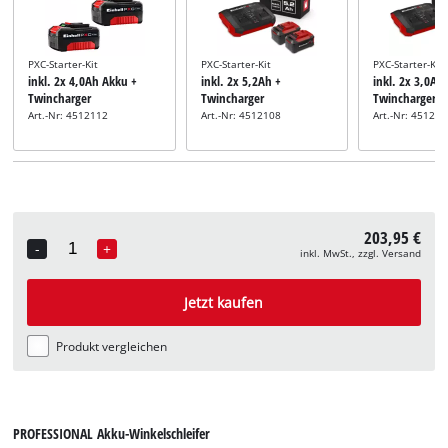
PXC-Starter-Kit
PXC-Starter-Kit
PXC-Starter-Kit
inkl. 2x 4,0Ah Akku +
inkl. 2x 5,2Ah +
inkl. 2x 3,0Ah
Twincharger
Twincharger
Twincharger
Art.-Nr: 4512112
Art.-Nr: 4512108
Art.-Nr: 45120
203,95 €
-
+
inkl. MwSt., zzgl. Versand
Quantity
Jetzt kaufen
Produkt vergleichen
PROFESSIONAL Akku-Winkelschleifer