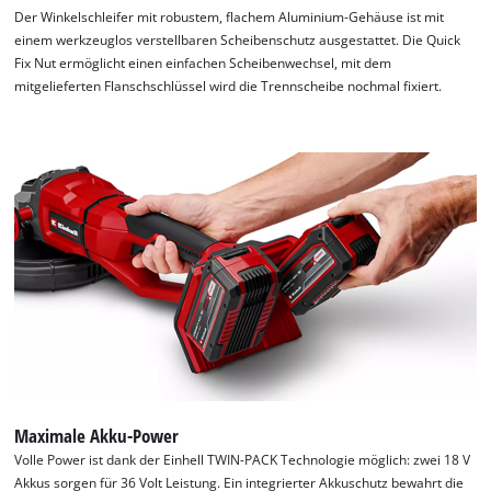
Der Winkelschleifer mit robustem, flachem Aluminium-Gehäuse ist mit
einem werkzeuglos verstellbaren Scheibenschutz ausgestattet. Die Quick
Fix Nut ermöglicht einen einfachen Scheibenwechsel, mit dem
mitgelieferten Flanschschlüssel wird die Trennscheibe nochmal fixiert.
Maximale Akku-Power
Wir benötigen deine Zustimmung, um
Google Maps laden zu können!
Volle Power ist dank der Einhell TWIN-PACK Technologie möglich: zwei 18 V
Akkus sorgen für 36 Volt Leistung. Ein integrierter Akkuschutz bewahrt die