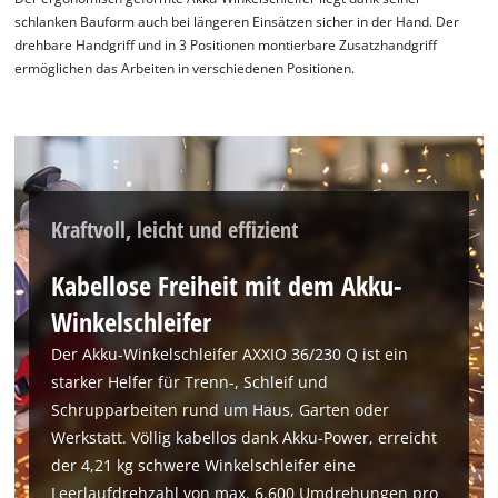
schlanken Bauform auch bei längeren Einsätzen sicher in der Hand. Der
drehbare Handgriff und in 3 Positionen montierbare Zusatzhandgriff
ermöglichen das Arbeiten in verschiedenen Positionen.
Kraftvoll, leicht und effizient
Kabellose Freiheit mit dem Akku-
Winkelschleifer
Der Akku-Winkelschleifer AXXIO 36/230 Q ist ein
starker Helfer für Trenn-, Schleif und
Schrupparbeiten rund um Haus, Garten oder
Werkstatt. Völlig kabellos dank Akku-Power, erreicht
der 4,21 kg schwere Winkelschleifer eine
Leerlaufdrehzahl von max. 6.600 Umdrehungen pro