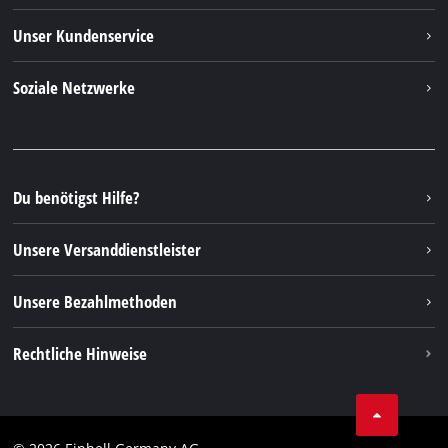
Einhell weltweit
Unser Kundenservice
Über uns
Kontakt
Soziale Netzwerke
Nachhaltigkeit
Garantien & Produktregistrierung
Presseportal
Facebook
Ersatzteile & Bedienungsanleitungen
YouTube
Reparaturservice
Instagram
Du benötigst Hilfe?
FAQs
TikTok
Rücksendungen / Widerruf
Unsere Versanddienstleister
Pinterest
Verpackungsrichtlinien
Linkedin
Unsere Bezahlmethoden
Hinweise zur Batterieentsorgung
Vertrag widerrufen
Rechtliche Hinweise
AGB
Datenschutz