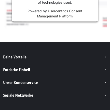
of technologies used.
Powered by
Usercentrics Consent
Management Platform
Deine Vorteile
Entdecke Einhell
Einhell weltweit
Unser Kundenservice
Über uns
Kontakt
Soziale Netzwerke
Nachhaltigkeit
Garantien & Produktregistrierung
Presseportal
Facebook
Ersatzteile & Bedienungsanleitungen