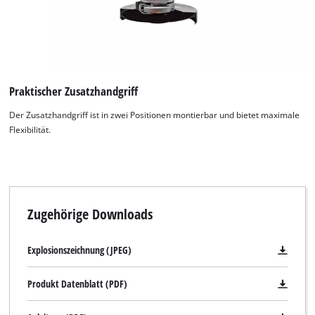
Praktischer Zusatzhandgriff
Der Zusatzhandgriff ist in zwei Positionen montierbar und bietet maximale
Flexibilität.
Wir benötigen deine Zustimmung, um
Google Maps laden zu können!
This content is not permitted to load due
to trackers that are not disclosed to the
Zugehörige Downloads
visitor. The website owner needs to setup
the site with their CMP to add this content
Explosionszeichnung (JPEG)
to the list of technologies used.
Powered by
Usercentrics Consent
Produkt Datenblatt (PDF)
Management Platform