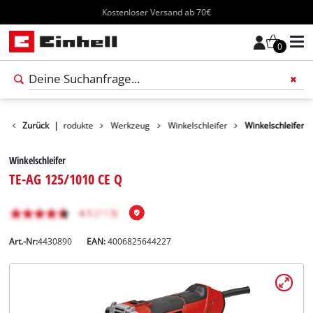
Kostenloser Versand ab 70€
0
Zurück
|
Produkte
Werkzeug
Winkelschleifer
Winkelschleifer
Winkelschleifer
TE-AG 125/1010 CE Q
Art.-Nr:
4430890
EAN:
4006825644227