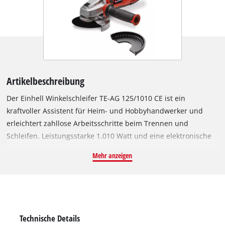
Artikelbeschreibung
Der Einhell Winkelschleifer TE-AG 125/1010 CE ist ein
kraftvoller Assistent für Heim- und Hobbyhandwerker und
erleichtert zahllose Arbeitsschritte beim Trennen und
Schleifen. Leistungsstarke 1.010 Watt und eine elektronische
Drehzahleinstellung (Leerlaufdrehzahl 4.000 – 12.000 min-1)
Mehr anzeigen
sorgen für die exakte Anwendung bei den gewünschten
Aufgaben. Der flache Metallgetriebekopf erlaubt dabei ein
sehr flexibles Arbeiten, ebenso die schlanke Bauform mit dem
ergonomisch konzipierten Softgrip. Mit der Quick-Fix Nut wird
kein Stirnlochschlüssel mehr gebraucht. Der Wechsel erfolgt
Technische Details
schnell und werkzeuglos. Zur Sicherheit des Anwenders gibt