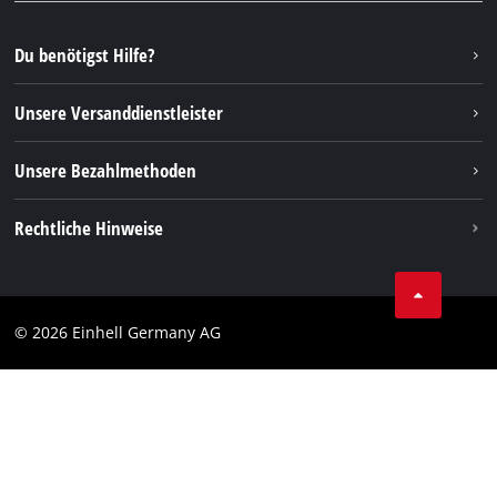
YouTube
Reparaturservice
Instagram
Du benötigst Hilfe?
FAQs
TikTok
Rücksendungen / Widerruf
Unsere Versanddienstleister
Pinterest
Verpackungsrichtlinien
Linkedin
Unsere Bezahlmethoden
Hinweise zur Batterieentsorgung
Vertrag widerrufen
Rechtliche Hinweise
AGB
Datenschutz
© 2026 Einhell Germany AG
Impressum
Compliance
Verbraucherhinweise
Barrierefreiheits-Erklärung