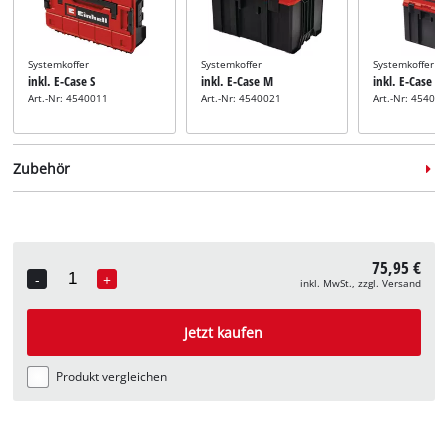
Systemkoffer
Systemkoffer
Systemkoffer
inkl. E-Case S
inkl. E-Case M
inkl. E-Case L
Art.-Nr: 4540011
Art.-Nr: 4540021
Art.-Nr: 45400
Zubehör
75,95 €
Winkelschleifer-Schleifmop
-
+
inkl. MwSt., zzgl. Versand
inkl. Schleifmop 40/80
Quantity
Winkelschleifer-
Art.-Nr: 49795705
Trennscheiben-Set
Nicht verfügbar
Jetzt kaufen
inkl. 10-tlg.
Trennscheiben-Set
Art.-Nr: 49711945
Produkt vergleichen
Nicht verfügbar