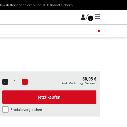
ewsletter abonnieren und 10 € Rabatt sichern
0
Füge 
80,95 €
-
+
inkl. MwSt., zzgl. Versand
Quantity
Jetzt kaufen
Produkt vergleichen