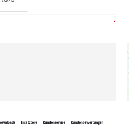
r: 4540014
schleifer-
fmop
Schleifmop 40/80
r: 49795705
t verfügbar
ownloads
Ersatzteile
Kundenservice
Kundenbewertungen