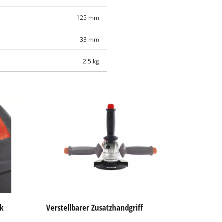
125 mm
33 mm
2.5 kg
ik
Verstellbarer Zusatzhandgriff