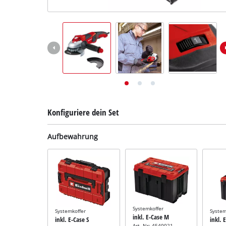
Deutsch
DE
Deutsch
English
Konfiguriere dein Set
Aufbewahrung
Systemkoffer
Systemkoffer
System
inkl. E-Case M
inkl. E-Case S
inkl. 
Art.-Nr: 4540021