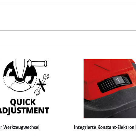
visitor. The website owner needs to setup
the site with their CMP to add this content
to the list of technologies used.
Powered by
Usercentrics Consent
Management Platform
er Werkzeugwechsel
Integrierte Konstant-Elektron