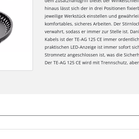
dem Zusatzhandgriff bietet der Winkelschlei
hinaus lässt sich der in drei Positionen fixi
jeweilige Werkstück einstellen und gewährlei
komfortables, sicheres Arbeiten. Der Stirnlo
verwahrt, sodass er immer zur Stelle ist. Dan
Kabels ist der TE-AG 125 CE immer ordentlich 
praktischen LED-Anzeige ist immer sofort sic
Stromnetz angeschlossen ist, was die Sicherh
Der TE-AG 125 CE wird mit Trennschutz, aber
Wir benötigen deine Zustimmung, um
Google Maps laden zu können!
This content is not permitted to load due
to trackers that are not disclosed to the