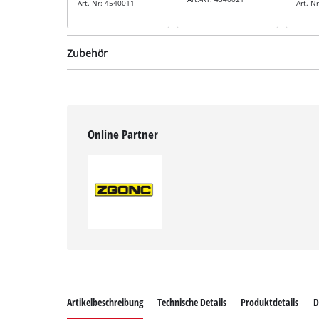
Art.-Nr: 4540011
Art.-N
Zubehör
Winkel
Online Partner
Schlei
inkl. 
Winkelschleifer-
Winkelschleifer-
Art.-N
Schnellspannmutter
Trennscheiben-Set
Nich
inkl.
inkl. 10-tlg.
Schnellspannmutter
Trennscheiben-Set
Art.-Nr: 49717705
Art.-Nr: 49711945
Nicht verfügbar
Artikelbeschreibung
Technische Details
Produktdetails
D