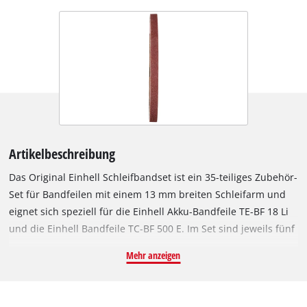
Artikelbeschreibung
Das Original Einhell Schleifbandset ist ein 35-teiliges Zubehör-
Set für Bandfeilen mit einem 13 mm breiten Schleifarm und
eignet sich speziell für die Einhell Akku-Bandfeile TE-BF 18 Li
und die Einhell Bandfeile TC-BF 500 E. Im Set sind jeweils fünf
Schleifbänder mit den Körnungen 40, 60, 80, 120, 180, 240
Mehr anzeigen
und 320 enthalten. Abgenutzte Schleifbänder können einfach
durch ein Schleifband aus dem Einhell Schleifbandset ersetzt
werden. Mit einem neuen Schleifband arbeitet die Bandfeile