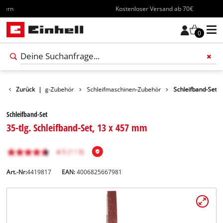
Kostenloser Versand ab 70€
0
hör
Zurück
Werkzeug-Zubehör
|
Schleifmaschinen-Zubehör
Schleifband-Set
Schleifband-Set
35-tlg. Schleifband-Set, 13 x 457 mm
Art.-Nr:
4419817
EAN:
4006825667981