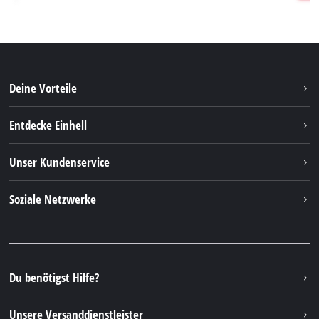
Deine Vorteile
Entdecke Einhell
Einhell weltweit
Unser Kundenservice
Über uns
Kontakt
Soziale Netzwerke
Nachhaltigkeit
Garantien & Produktregistrierung
Presseportal
Facebook
Ersatzteile & Bedienungsanleitungen
YouTube
Reparaturservice
Instagram
Du benötigst Hilfe?
FAQs
TikTok
Rücksendungen / Widerruf
Unsere Versanddienstleister