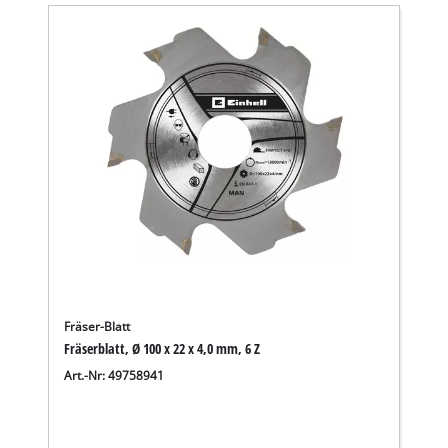
Fräser-Blatt
Fräserblatt, Ø 100 x 22 x 4,0 mm, 6 Z
Art.-Nr: 49758941