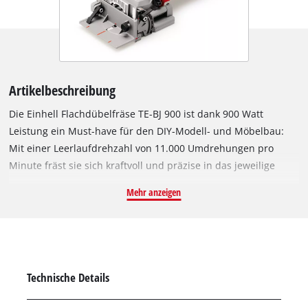
Artikelbeschreibung
Die Einhell Flachdübelfräse TE-BJ 900 ist dank 900 Watt
Leistung ein Must-have für den DIY-Modell- und Möbelbau:
Mit einer Leerlaufdrehzahl von 11.000 Umdrehungen pro
Minute fräst sie sich kraftvoll und präzise in das jeweilige
Werkstück, um sichere Verbindungen mit Flachdübel zu
Mehr anzeigen
schaffen. Die massive Konstruktion aus Aluminium ermöglicht
das sichere und präzise Fräsen von Nuten. Zur Verwendung
aller handelsüblichen Flachdübelgrößen bis zum Typ 20 wird
die Flachdübelfräse mit einem 4 mm dicken Fräser mit 20 mm
Durchmesser geliefert. Das handliche Gerät punktet mit der
Technische Details
stufenlosen Höheneinstellung und der ebenfalls stufenlosen
Winkeleinstellung bis 90° Grad. So können Nuten und