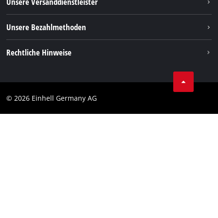
Unsere Versanddienstleister
Pinterest
Verpackungsrichtlinien
Linkedin
Unsere Bezahlmethoden
Hinweise zur Batterieentsorgung
Vertrag widerrufen
Rechtliche Hinweise
AGB
Datenschutz
© 2026 Einhell Germany AG
Impressum
Compliance
Verbraucherhinweise
Barrierefreiheits-Erklärung