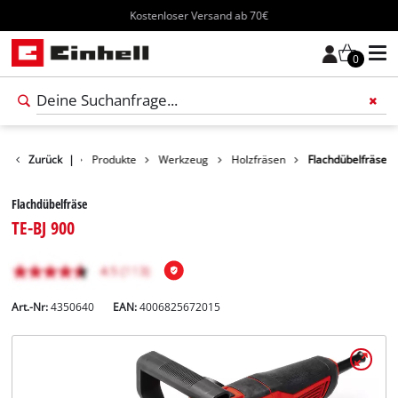
Kostenloser Versand ab 70€
0
Zurück
|
Produkte
Werkzeug
Holzfräsen
Flachdübelfräse
Flachdübelfräse
TE-BJ 900
Art.-Nr:
4350640
EAN:
4006825672015