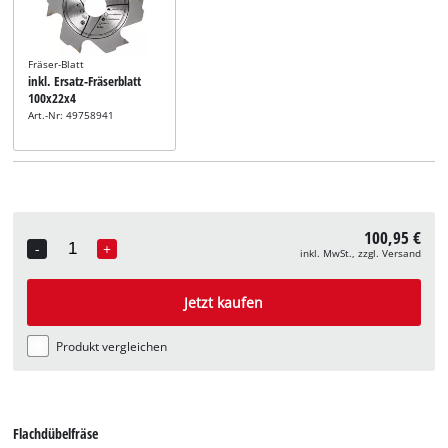
Fräser-Blatt
inkl. Ersatz-Fräserblatt
100x22x4
Art.-Nr: 49758941
100,95 €
-
+
inkl. MwSt., zzgl. Versand
Quantity
Jetzt kaufen
Produkt vergleichen
Flachdübelfräse