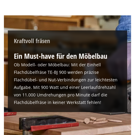
Kraftvoll fräsen
Wir benötigen deine Zustimmung, um
Ein Must-have für den Möbelbau
Google Maps laden zu können!
Ob Modell- oder Möbelbau: Mit der Einhell
This content is not permitted to load due
Flachdübelfräse TE-BJ 900 werden präzise
to trackers that are not disclosed to the
Flachdübel- und Nut-Verbindungen zur leichtesten
visitor. The website owner needs to setup
the site with their CMP to add this content
Aufgabe. Mit 900 Watt und einer Leerlaufdrehzahl
to the list of technologies used.
von 11.000 Umdrehungen pro Minute darf die
Flachdübelfräse in keiner Werkstatt fehlen!
Powered by
Usercentrics Consent
Management Platform