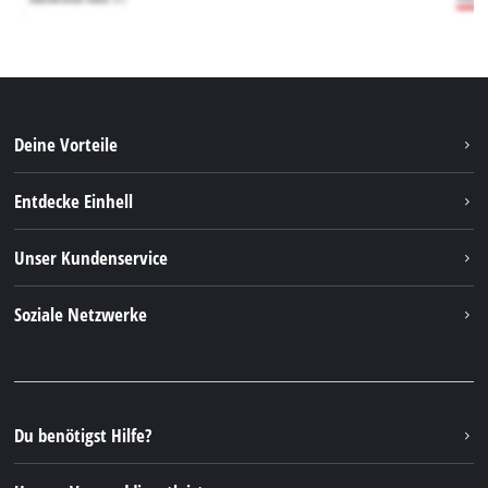
Deine Vorteile
Entdecke Einhell
Einhell weltweit
Unser Kundenservice
Über uns
Kontakt
Soziale Netzwerke
Nachhaltigkeit
Garantien & Produktregistrierung
Presseportal
Facebook
Ersatzteile & Bedienungsanleitungen
YouTube
Reparaturservice
Instagram
Du benötigst Hilfe?
FAQs
TikTok
Rücksendungen / Widerruf