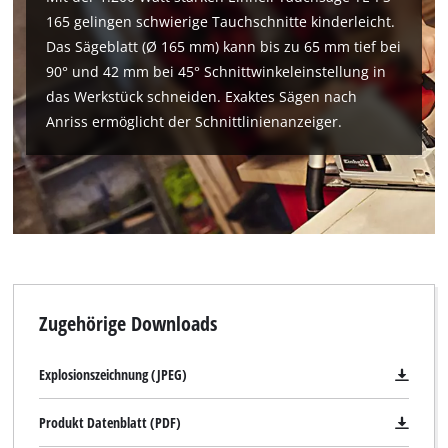
165 gelingen schwierige Tauchschnitte kinderleicht.
Das Sägeblatt (Ø 165 mm) kann bis zu 65 mm tief bei
90° und 42 mm bei 45° Schnittwinkeleinstellung in
das Werkstück schneiden. Exaktes Sägen nach
Anriss ermöglicht der Schnittlinienanzeiger.
Wir benötigen deine Zustimmung, um
Zugehörige Downloads
Google Maps laden zu können!
This content is not permitted to load due
Explosionszeichnung (JPEG)
to trackers that are not disclosed to the
visitor. The website owner needs to setup
the site with their CMP to add this content
Produkt Datenblatt (PDF)
to the list of technologies used.