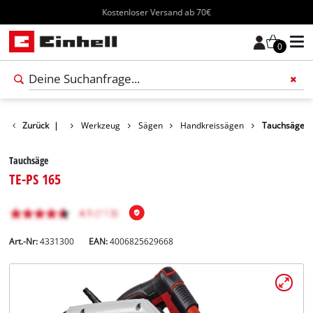
Kostenloser Versand ab 70€
0
Zurück
Produkte
|
Werkzeug
Sägen
Handkreissägen
Tauchsäge
Tauchsäge
TE-PS 165
Art.-Nr:
4331300
EAN:
4006825629668