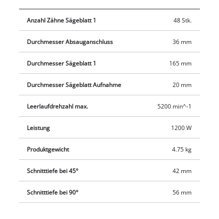
Wechsel des Sägeblatts. Das Sichtfenster sorgt für eine
Anzahl Zähne Sägeblatt 1
48 Stk.
bessere Sicht im Schnittbereich. Die Kabellänge bietet einen
besonders großen Aktionsradius bis zu vier Meter. Für
Durchmesser Absauganschluss
36 mm
geradlinige Arbeitsergebnisse sorgt der Parallelanschlag.
Dank des Staubsaugeradapters bleibt der Arbeitsplatz sauber.
Durchmesser Sägeblatt 1
165 mm
Der große Griffbügel wurde für das ermüdungsfreie Arbeiten
mit der Einhell Tauchsäge konzipiert. Für noch mehr Präzision
Durchmesser Sägeblatt Aufnahme
20 mm
sorgt das separat erhältliche Führungsschienensystem.
Leerlaufdrehzahl max.
5200 min^-1
Spezielle Plastikhalter sind für die Feinjustierung der
Führungsschiene gedacht.
Leistung
1200 W
Produktgewicht
4.75 kg
Schnitttiefe bei 45°
42 mm
Schnitttiefe bei 90°
56 mm