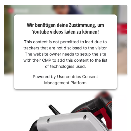
Wir
Wir benötigen deine Zustimmung, um
benötigen
Youtube videos laden zu können!
deine
Zustimmung,
This content is not permitted to load due to
um Youtube
trackers that are not disclosed to the visitor.
laden zu
The website owner needs to setup the site
können!
with their CMP to add this content to the list
of technologies used.
This
Powered by
Usercentrics Consent
content
Management Platform
is
not
permitted
to
load
due
to
trackers