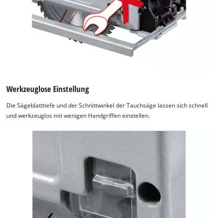
to
the
list
of
technologies
used.
Powered
by
Werkzeuglose Einstellung
Usercentrics
Die Sägeblatttiefe und der Schnittwinkel der Tauchsäge lassen sich schnell
Consent
und werkzeuglos mit wenigen Handgriffen einstellen.
Management
Platform