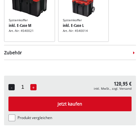
Systemkoffer
Systemkoffer
inkl. E-Case M
inkl. E-Case L
Art.-Nr: 4540021
Art.-Nr: 4540014
Zubehör
120,95 €
Führungsschiene
-
+
inkl. MwSt., zzgl. Versand
inkl. Führungsschiene
Quantity
Alu 2x1000mm
Art.-Nr: 4502118
Jetzt kaufen
Produkt vergleichen