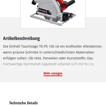
Artikelbeschreibung
Die Einhell Tauchsäge TE-PS 165 ist ein kraftvoller Alleskönner,
wenn präzise Schnitte in unterschiedlichsten Materialien
erfolgen sollen. Ob Holz, Paneelen oder Kunststoffe: Das
hochwertige Hartmetall-Sägeblatt arbeitet sich mit bis zu
1.200 Watt Leistung kraftvoll durch Materialien bis zu einer
Mehr anzeigen
Schnitttiefe von bis zu 56 mm (bei 90° ohne Schiene). Selbst
im schrägen Schnitt bis zu 45° sind Tiefen bis zu 42 mm (ohne
Schiene) kein Hindernis. Auch im randnahen Einsatzbereich
sind saubere Schnitte garantiert. Schnitttiefe und
Neigungswinkel sind dabei werkzeuglos und unkompliziert
Technische Details
einstellbar. Die Sägeblattarretierung erlaubt einen leichten