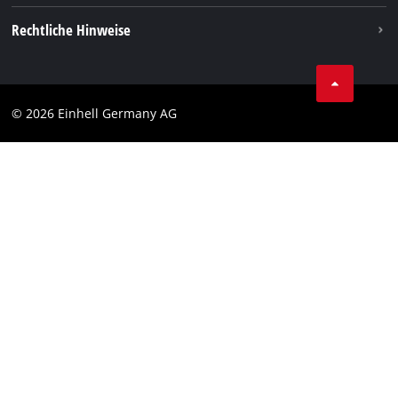
Vertrag widerrufen
Rechtliche Hinweise
AGB
Datenschutz
© 2026 Einhell Germany AG
Impressum
Compliance
Verbraucherhinweise
Barrierefreiheits-Erklärung