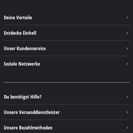
Deine Vorteile
Entdecke Einhell
Einhell weltweit
Unser Kundenservice
Über uns
Kontakt
Soziale Netzwerke
Nachhaltigkeit
Garantien & Produktregistrierung
Presseportal
Facebook
Ersatzteile & Bedienungsanleitungen
YouTube
Reparaturservice
Instagram
Du benötigst Hilfe?
FAQs
TikTok
Rücksendungen / Widerruf
Unsere Versanddienstleister
Pinterest
Verpackungsrichtlinien
Linkedin
Unsere Bezahlmethoden
Hinweise zur Batterieentsorgung