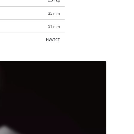
2.31 kg
35 mm
51 mm
HW/TCT