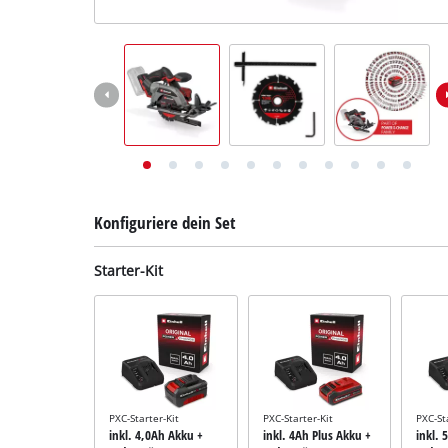
Deutsch
DE
Deutsch
English
Konfiguriere dein Set
Starter-Kit
PXC-Starter-Kit
PXC-Starter-Kit
PXC-St
inkl. 4,0Ah Akku +
inkl. 4Ah Plus Akku +
inkl. 