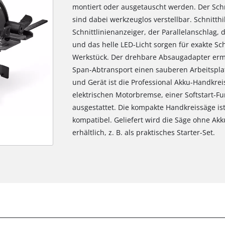
montiert oder ausgetauscht werden. Der Schni
sind dabei werkzeuglos verstellbar. Schnitthi
Schnittlinienanzeiger, der Parallelanschlag,
und das helle LED-Licht sorgen für exakte Sch
Werkstück. Der drehbare Absaugadapter erm
Span-Abtransport einen sauberen Arbeitsplat
und Gerät ist die Professional Akku-Handkrei
elektrischen Motorbremse, einer Softstart-F
ausgestattet. Die kompakte Handkreissäge i
kompatibel. Geliefert wird die Säge ohne Akk
erhältlich, z. B. als praktisches Starter-Set.
Wir benötigen deine Zustimmung, um
Google Maps laden zu können!
This content is not permitted to load due
to trackers that are not disclosed to the