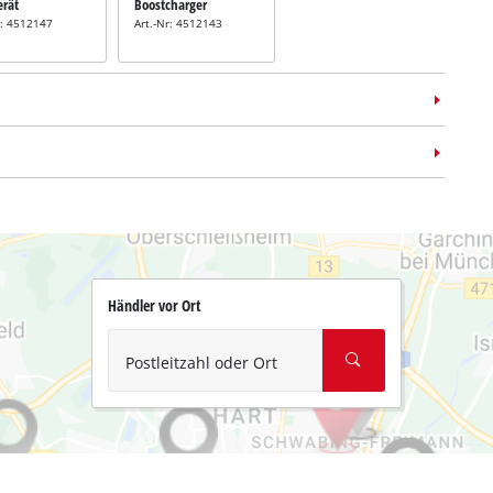
erät
Boostcharger
r: 4512147
Art.-Nr: 4512143
Händler vor Ort
Postleitzahl oder Ort