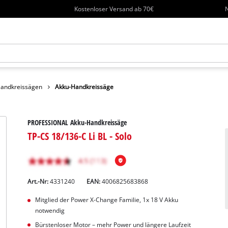
Kostenloser Versand ab 70€
N
andkreissägen
Akku-Handkreissäge
PROFESSIONAL Akku-Handkreissäge
TP-CS 18/136-C Li BL - Solo
Art.-Nr:
4331240
EAN:
4006825683868
Mitglied der Power X-Change Familie, 1x 18 V Akku
notwendig
Bürstenloser Motor – mehr Power und längere Laufzeit