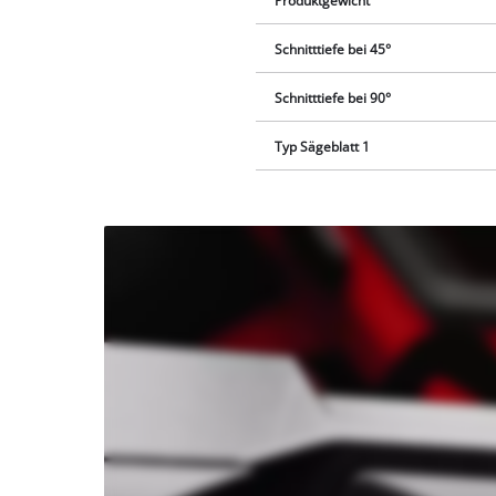
Produktgewicht
Schnitttiefe bei 45°
Schnitttiefe bei 90°
Typ Sägeblatt 1
Wir
benötigen
deine
Zustimmung,
um Youtube
laden zu
können!
This