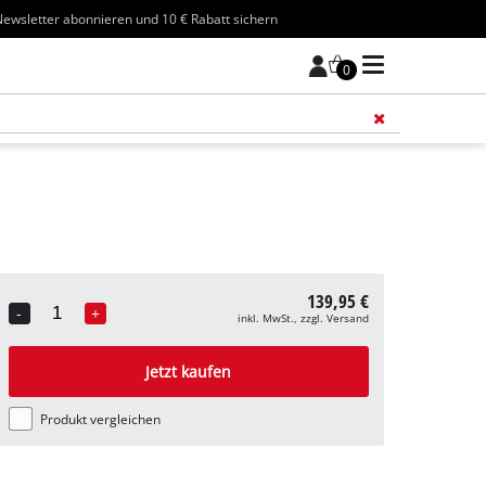
ewsletter abonnieren und 10 € Rabatt sichern
0
Füge 
139,95 €
-
+
inkl. MwSt., zzgl. Versand
Quantity
Jetzt kaufen
Produkt vergleichen