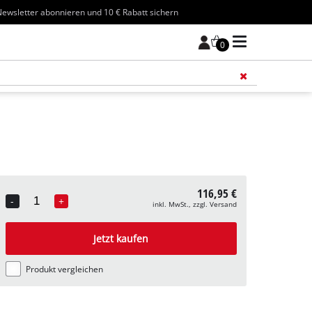
ewsletter abonnieren und 10 € Rabatt sichern
0
Füge 
116,95 €
-
+
inkl. MwSt., zzgl. Versand
Quantity
Jetzt kaufen
Produkt vergleichen