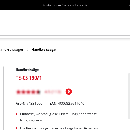
Kostenloser Versand ab 70€
N
andkreissägen
Handkreissäge
Handkreissäge
TE-CS 190/1
Art.-Nr:
4331005
EAN:
4006825641646
Einfache, werkzeuglose Einstellung (Schnitttiefe,
Neigungswinkel)
Großer Griffbügel für ermüdungsfreies Arbeiten