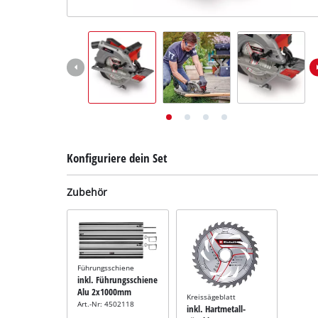
Deutsch
DE
Deutsch
English
Konfiguriere dein Set
Zubehör
Führungsschiene
inkl. Führungsschiene
Alu 2x1000mm
Kreissägeblatt
Art.-Nr: 4502118
inkl. Hartmetall-