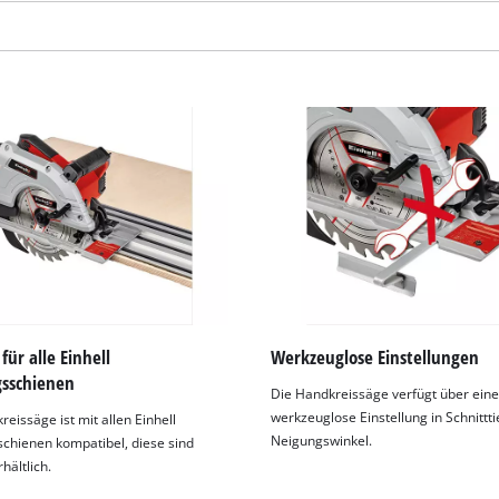
visitor. The website owner needs to setup
the site with their CMP to add this content
to the list of technologies used.
Powered by
Usercentrics Consent
Management Platform
für alle Einhell
Werkzeuglose Einstellungen
sschienen
Die Handkreissäge verfügt über eine
werkzeuglose Einstellung in Schnittt
eissäge ist mit allen Einhell
Neigungswinkel.
chienen kompatibel, diese sind
hältlich.