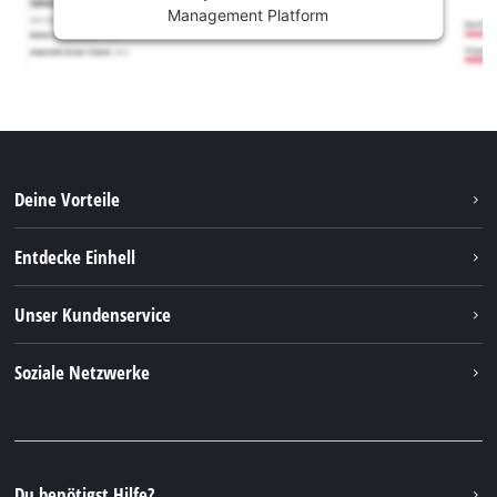
Management Platform
Deine Vorteile
Entdecke Einhell
Einhell weltweit
Unser Kundenservice
Über uns
Kontakt
Soziale Netzwerke
Nachhaltigkeit
Garantien & Produktregistrierung
Presseportal
Facebook
Ersatzteile & Bedienungsanleitungen
YouTube
Reparaturservice
Instagram
Du benötigst Hilfe?