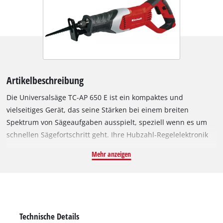
Artikelbeschreibung
Die Universalsäge TC-AP 650 E ist ein kompaktes und
vielseitiges Gerät, das seine Stärken bei einem breiten
Spektrum von Sägeaufgaben ausspielt, speziell wenn es um
schnellen Sägefortschritt geht. Ihre Hubzahl-Regelelektronik
ermöglicht eine feinfühlige Abstimmung auf Werkstoff,
Mehr anzeigen
Materialstärke und Einsatzzweck. Die TC-AP 650 E ist mit
einem ergonomischen Softgrip ausgestattet und liegt
angenehm und sicher in der Hand. Der werkzeuglos
verstellbare Sägeschuh sorgt für optimale Ausnutzung des
Sägeblatts, das ebenfalls werkzeuglos gewechselt werden
Technische Details
kann. Ihr großer Softgrip-Bereich und die ergonomische,