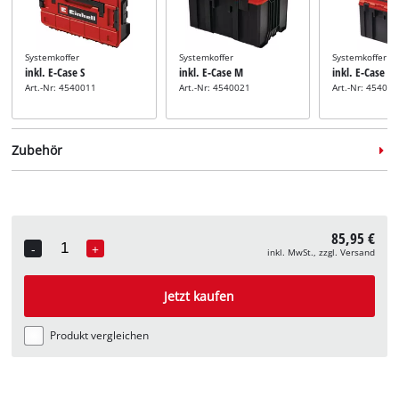
Systemkoffer
Systemkoffer
Systemkoffer
inkl. E-Case S
inkl. E-Case M
inkl. E-Case L
Art.-Nr: 4540011
Art.-Nr: 4540021
Art.-Nr: 45400
Zubehör
85,95 €
-
+
inkl. MwSt., zzgl. Versand
Quantity
Universalsägen-Sägeblatt-
Set
Jetzt kaufen
inkl. 3-tlg. Säbel-
Sägeblatt-Set
Art.-Nr: 49576105
Produkt vergleichen