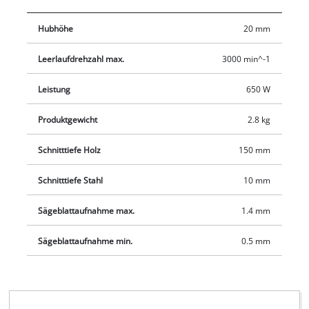
schlanke Bauweise gewährleisten eine perfekte Führung,
Hubhöhe
20 mm
sicheren Griff und Bewegungsspielraum. Für sofortige
Einsatzbereitschaft ist die Universalsäge mit einem
Leerlaufdrehzahl max.
3000 min^-1
Holzsägeblatt ausgestattet.
Leistung
650 W
Produktgewicht
2.8 kg
Schnitttiefe Holz
150 mm
Schnitttiefe Stahl
10 mm
Sägeblattaufnahme max.
1.4 mm
Sägeblattaufnahme min.
0.5 mm