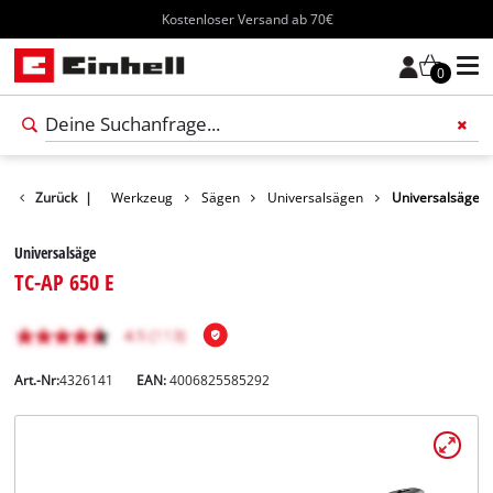
Kostenloser Versand ab 70€
0
Produkte
Zurück
|
Werkzeug
Sägen
Universalsägen
Universalsäge
Universalsäge
TC-AP 650 E
Art.-Nr:
4326141
EAN:
4006825585292