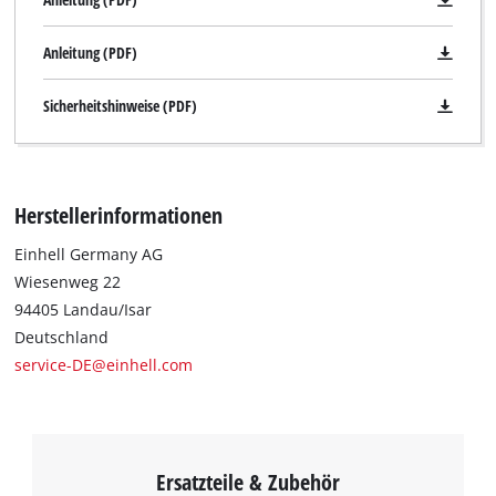
Anleitung (PDF)
Sicherheitshinweise (PDF)
Herstellerinformationen
Einhell Germany AG
Wiesenweg 22
Wir benötigen deine Zustimmung, um
94405 Landau/Isar
Google Maps laden zu können!
Deutschland
service-DE@einhell.com
This content is not permitted to load due
to trackers that are not disclosed to the
visitor. The website owner needs to setup
the site with their CMP to add this content
to the list of technologies used.
Ersatzteile & Zubehör