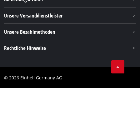
FAQs
TikTok
Rücksendungen / Widerruf
Unsere Versanddienstleister
Pinterest
Verpackungsrichtlinien
Linkedin
Unsere Bezahlmethoden
Hinweise zur Batterieentsorgung
Vertrag widerrufen
Rechtliche Hinweise
AGB
Datenschutz
© 2026 Einhell Germany AG
Impressum
Compliance
Verbraucherhinweise
Barrierefreiheits-Erklärung