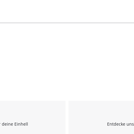
Wir benötigen deine Zustimmung, um
Google Maps laden zu können!
This content is not permitted to load due
 deine Einhell
Entdecke uns
to trackers that are not disclosed to the