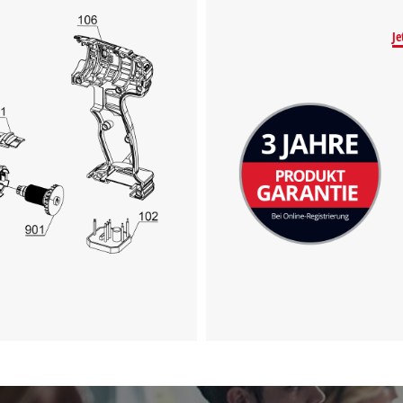
visitor. The website owner needs to setup
the site with their CMP to add this content
Je
to the list of technologies used.
Powered by
Usercentrics Consent
Management Platform