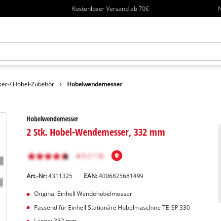
Kostenloser Versand ab 70€
N
ser-/ Hobel-Zubehör
Hobelwendemesser
Hobelwendemesser
2 Stk. Hobel-Wendemesser, 332 mm
Art.-Nr:
4311325
EAN:
4006825681499
Original Einhell Wendehobelmesser
Passend für Einhell Stationäre Hobelmaschine TE-SP 330
Länge: 332 mm