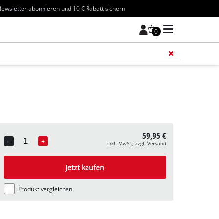
ewsletter abonnieren und 10 € Rabatt sichern
0
Füge 
59,95 €
-
+
inkl. MwSt., zzgl. Versand
Quantity
Jetzt kaufen
Produkt vergleichen