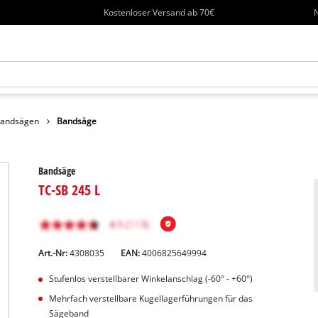
Kostenloser Versand ab 70€
N
andsägen
Bandsäge
Bandsäge
TC-SB 245 L
Art.-Nr:
4308035
EAN:
4006825649994
Stufenlos verstellbarer Winkelanschlag (-60° - +60°)
Mehrfach verstellbare Kugellagerführungen für das
Sägeband