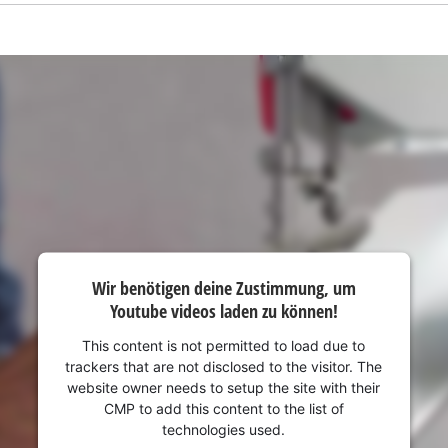
visitor. The website owner needs to setup
the site with their CMP to add this content
to the list of technologies used.
Powered by
Usercentrics Consent
Management Platform
Wir benötigen deine Zustimmung, um
Youtube videos laden zu können!
This content is not permitted to load due to
trackers that are not disclosed to the visitor. The
website owner needs to setup the site with their
CMP to add this content to the list of
technologies used.