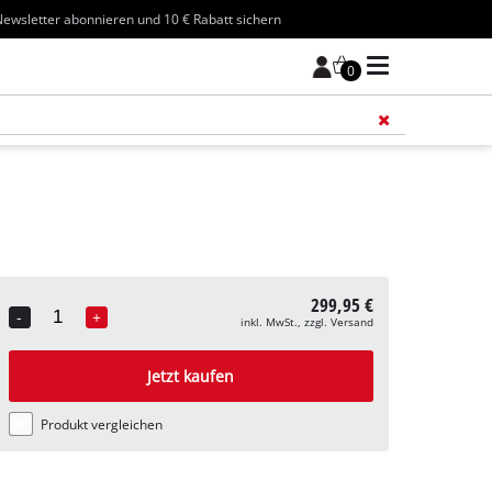
ewsletter abonnieren und 10 € Rabatt sichern
0
Füge 
299,95 €
-
+
inkl. MwSt., zzgl. Versand
Quantity
Jetzt kaufen
Produkt vergleichen