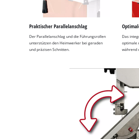
this
content
to
the
Praktischer Parallelanschlag
Optimal
list
Der Parallelanschlag und die Führungsrollen
Das integr
of
unterstützen den Heimwerker bei geraden
optimale 
technologies
und präzisen Schnitten.
während d
used.
Powered
by
Usercentrics
Consent
Management
Platform