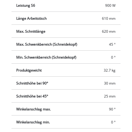
Leistung S6
900 W
Arbeitstisch mit rutschfester Gummiauflage ruht auf einem
robusten, einklappbaren Untergestell mit höhenverstellbarem
Länge Arbeitstisch
610 mm
Fuß und ermöglicht ergonomisches, sicheres Arbeiten. Dank
Transporträdern und Transportgriff lässt sich die Maschine
Max. Schnittlänge
620 mm
problemlos umsetzen.
Max. Schwenkbereich (Schneidekopf)
45 °
Min. Schwenkbereich (Schneidekopf)
0 °
Produktgewicht
32.7 kg
Schnitthöhe bei 90°
30 mm
Schnitthöhe bei 45°
25 mm
Winkelanschlag max.
90 °
Winkelanschlag min.
0 °