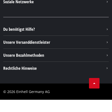
Soziale Netzwerke
Nachhaltigkeit
Garantien & Produktregistrierung
Presseportal
Facebook
Ersatzteile & Bedienungsanleitungen
YouTube
Reparaturservice
Instagram
Du benötigst Hilfe?
FAQs
TikTok
Rücksendungen / Widerruf
Unsere Versanddienstleister
Pinterest
Verpackungsrichtlinien
Linkedin
Unsere Bezahlmethoden
Hinweise zur Batterieentsorgung
Vertrag widerrufen
Rechtliche Hinweise
AGB
Datenschutz
© 2026 Einhell Germany AG
Impressum
Compliance
Verbraucherhinweise