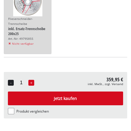
Fliesenschneider-
Trennscheibe
inkl. Ersatz-Trennscheibe
200x25
Art.-Nr: 49795855
Nicht verfügbar
359,95 €
-
+
inkl. MwSt., zzgl. Versand
Quantity
Jetzt kaufen
Produkt vergleichen