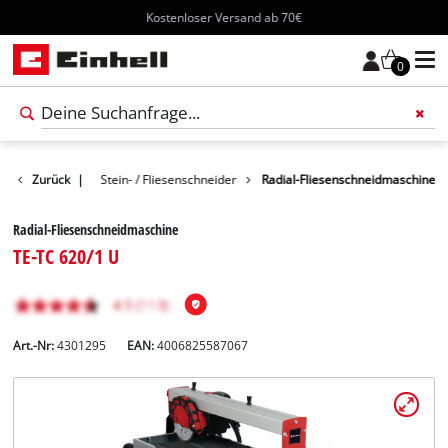
Kostenloser Versand ab 70€
0
Werkzeug
Zurück
|
Stein- / Fliesenschneider
Radial-Fliesenschneidmaschine
Radial-Fliesenschneidmaschine
TE-TC 620/1 U
Art.-Nr:
4301295
EAN:
4006825587067