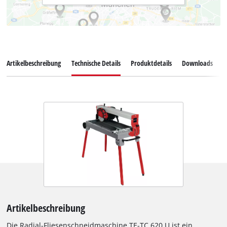
Artikelbeschreibung
Technische Details
Produktdetails
Downloads
Z
Artikelbeschreibung
Die Radial-Fliesenschneidmaschine TE-TC 620 U ist ein