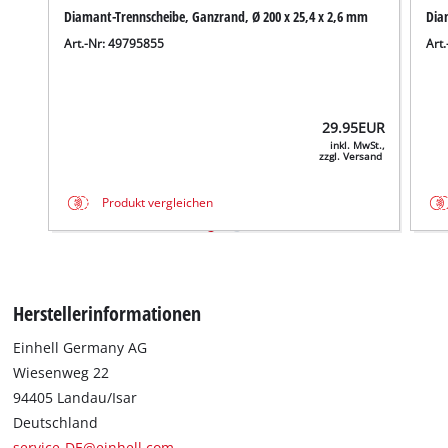
Diamant-Trennscheibe, Ganzrand, Ø 200 x 25,4 x 2,6 mm
Dia
Art.-Nr: 49795855
Art
29.95
EUR
inkl. MwSt.,
zzgl. Versand
Produkt vergleichen
Herstellerinformationen
Einhell Germany AG
Wiesenweg 22
94405 Landau/Isar
Deutschland
service-DE@einhell.com