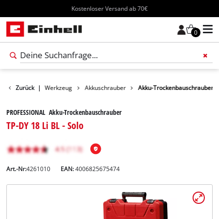
Kostenloser Versand ab 70€
0
Produkte
Zurück
|
Werkzeug
Akkuschrauber
Akku-Trockenbauschrauber
PROFESSIONAL Akku-Trockenbauschrauber
TP-DY 18 Li BL - Solo
Art.-Nr:
4261010
EAN:
4006825675474