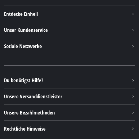
Entdecke Einhell
Einhell weltweit
Unser Kundenservice
Über uns
Kontakt
Soziale Netzwerke
Nachhaltigkeit
Garantien & Produktregistrierung
Presseportal
Facebook
Ersatzteile & Bedienungsanleitungen
YouTube
Reparaturservice
Instagram
Du benötigst Hilfe?
FAQs
TikTok
Rücksendungen / Widerruf
Unsere Versanddienstleister
Pinterest
Verpackungsrichtlinien
Linkedin
Unsere Bezahlmethoden
Hinweise zur Batterieentsorgung
Vertrag widerrufen
Rechtliche Hinweise