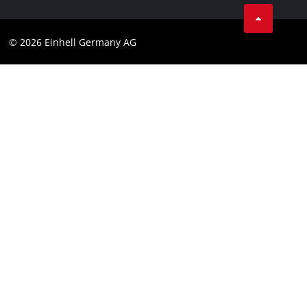
AGB
Datenschutz
© 2026 Einhell Germany AG
Impressum
Compliance
Verbraucherhinweise
Barrierefreiheits-Erklärung