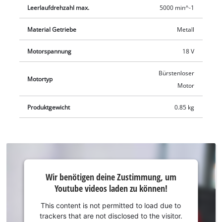
angenehmen Arbeitsprozess. Dank der LED-Beleuchtung des
Leerlaufdrehzahl max.
5000 min^-1
Akku-Trockenbauschraubers lässt es sich auch in dunklen
Bereichen optimal arbeiten. Der Bitwechsel erfolgt schnell
Material Getriebe
Metall
und werkzeuglos durch die Magnetbithalterung (6,35 mm/¼").
Motorspannung
18 V
Zur Ausstattung gehören ein praktischer Gürtelclip, der eine
sichere Zwischenlagerung des Akku-Trockenbauschraubers
Bürstenloser
ermöglicht und ein Bit für den sofortigen Projektstart.
Motortyp
Motor
Geliefert wird der Akku-Trockenbauschrauber in einer
praktischen E-Box. Die Lieferung erfolgt ohne Akku und
Produktgewicht
0.85 kg
Ladegerät. Diese sind separat erhältlich.
Wir
Wir benötigen deine Zustimmung, um
benötigen
Youtube videos laden zu können!
deine
Zustimmung,
This content is not permitted to load due to
um Youtube
trackers that are not disclosed to the visitor.