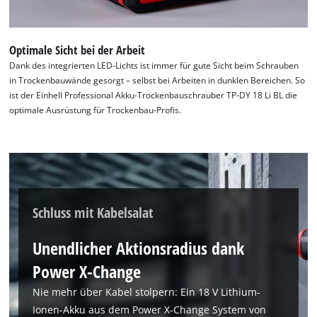
visitor. The website owner needs to setup
the site with their CMP to add this content
to the list of technologies used.
Optimale Sicht bei der Arbeit
Powered by
Usercentrics Consent
Dank des integrierten LED-Lichts ist immer für gute Sicht beim Schrauben
Management Platform
in Trockenbauwände gesorgt – selbst bei Arbeiten in dunklen Bereichen. So
ist der Einhell Professional Akku-Trockenbauschrauber TP-DY 18 Li BL die
optimale Ausrüstung für Trockenbau-Profis.
Schluss mit Kabelsalat
Unendlicher Aktionsradius dank
Power X-Change
Nie mehr über Kabel stolpern: Ein 18 V Lithium-
Ionen-Akku aus dem Power X-Change System von