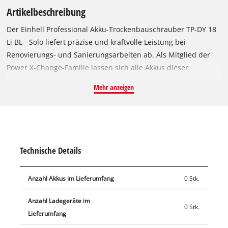
Artikelbeschreibung
Der Einhell Professional Akku-Trockenbauschrauber TP-DY 18
Li BL - Solo liefert präzise und kraftvolle Leistung bei
Renovierungs- und Sanierungsarbeiten ab. Als Mitglied der
Power X-Change-Familie lassen sich alle Akkus dieser
Systemreihe verwenden und grenzenlos untereinander
Mehr anzeigen
kombinieren. Angetrieben wird das Gerät von dem Einhell
PurePOWER Brushless Motor. Dieser bürstenlose Motor bietet
mehr Kraft und eine längere Laufzeit als herkömmliche
Kohlebürsten-Motoren. Nach einer Online-Registrierung
gelten 10 Jahre Garantie auf den Brushless-Motor. Die exakte
Technische Details
Arbeitstiefeneinstellung und -fixierung erfolgt mittels eines
justierbaren Tiefenanschlags. Ein ermüdungsarmes Arbeiten
Anzahl Akkus im Lieferumfang
0 Stk.
wird durch den einstellbaren Dauerbetrieb ermöglicht. Auch
die integrierte Druckkupplung erlaubt benutzerfreundliches
Anzahl Ladegeräte im
Schrauben. Dabei sorgt die kurze, leichte Bauweise mit
0 Stk.
Lieferumfang
ergonomisch geformten Softgripflächen für einen