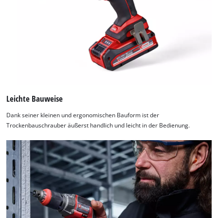
by
Usercentrics
Consent
Management
Platform
Leichte Bauweise
Dank seiner kleinen und ergonomischen Bauform ist der
Trockenbauschrauber äußerst handlich und leicht in der Bedienung.