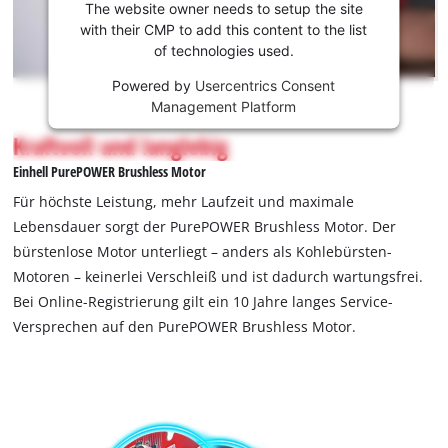
laden zu
The website owner needs to setup the site
können!
with their CMP to add this content to the list
of technologies used.
This
Powered by
Usercentrics Consent
content
Management Platform
is
not
Kraftvoll und langlebig
permitted
Einhell PurePOWER Brushless Motor
to
load
Für höchste Leistung, mehr Laufzeit und maximale
due
Lebensdauer sorgt der PurePOWER Brushless Motor. Der
to
bürstenlose Motor unterliegt – anders als Kohlebürsten-
trackers
Motoren – keinerlei Verschleiß und ist dadurch wartungsfrei.
that
are
Bei Online-Registrierung gilt ein 10 Jahre langes Service-
not
Versprechen auf den PurePOWER Brushless Motor.
disclosed
to
the
visitor.
The
website