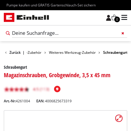
Kostenloser Versand ab 70€
0
ör
Zurück
Werkzeug-Zubehör
|
Weiteres Werkzeug-Zubehör
Schraubengurt
Schraubengurt
Magazinschrauben, Grobgewinde, 3,5 x 45 mm
Art.-Nr:
4261004
EAN:
4006825673319