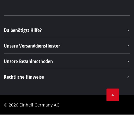
Garantien & Produktregistrierung
Presseportal
Facebook
Ersatzteile & Bedienungsanleitungen
YouTube
Reparaturservice
Instagram
Du benötigst Hilfe?
FAQs
TikTok
Rücksendungen / Widerruf
Unsere Versanddienstleister
Pinterest
Verpackungsrichtlinien
Linkedin
Unsere Bezahlmethoden
Hinweise zur Batterieentsorgung
Vertrag widerrufen
Rechtliche Hinweise
AGB
Datenschutz
© 2026 Einhell Germany AG
Impressum
Compliance
Verbraucherhinweise