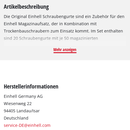
Artikelbeschreibung
Die Original Einhell Schraubengurte sind ein Zubehör für den
Einhell Magazinaufsatz, der in Kombination mit
Trockenbauschraubern zum Einsatz kommt. Im Set enthalten
sind 20 Schraubengurte mit je 50 magazinierten
Schnellbauschrauben, also gesamt 1000 Schrauben. Durch
Mehr anzeigen
die Kombination von Magazinaufsatz und Gurtschrauben wird
der Trockenbauschrauber zum Magazinschrauber
umfunktioniert, um viele Trockenbauschrauben in schneller
Folge einzuschrauben. Die im Set enthaltenen Schrauben
haben einen Durchmesser von 3,5 mm, sind 45 mm lang und
Herstellerinformationen
haben einen PH2 Schraubenkopf. Durch das Grobgewinde
eignen sich die Schrauben zur Befestigung von
Einhell Germany AG
Gipskartonplatten auf Unterkonstruktionen aus Holz.
Wiesenweg 22
94405 Landau/Isar
Deutschland
service-DE@einhell.com