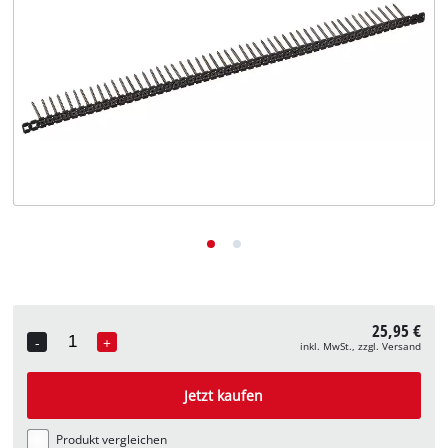
Deutsch
DE
Deutsch
English
25,95 €
-
+
inkl. MwSt., zzgl. Versand
Quantity
Jetzt kaufen
Produkt vergleichen