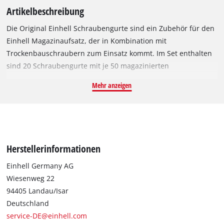
Artikelbeschreibung
Die Original Einhell Schraubengurte sind ein Zubehör für den
Einhell Magazinaufsatz, der in Kombination mit
Trockenbauschraubern zum Einsatz kommt. Im Set enthalten
sind 20 Schraubengurte mit je 50 magazinierten
Schnellbauschrauben, also gesamt 1000 Schrauben. Durch
Mehr anzeigen
die Kombination von Magazinaufsatz und Gurtschrauben wird
der Trockenbauschrauber zum Magazinschrauber
umfunktioniert, um viele Trockenbauschrauben in schneller
Folge einzuschrauben. Die im Set enthaltenen Schrauben
haben einen Durchmesser von 3,5 mm, sind 35 mm lang und
Herstellerinformationen
haben einen PH2 Schraubenkopf. Durch das Feingewinde
eignen sich die Schrauben zur Befestigung von
Einhell Germany AG
Gipskartonplatten auf Unterkonstruktionen aus Metall.
Wiesenweg 22
94405 Landau/Isar
Deutschland
service-DE@einhell.com