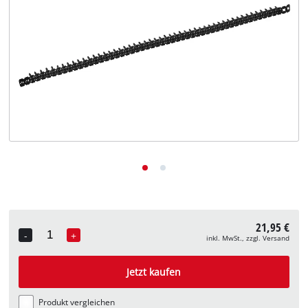
Deutsch
DE
Deutsch
English
21,95 €
-
+
inkl. MwSt., zzgl. Versand
Quantity
Jetzt kaufen
Produkt vergleichen