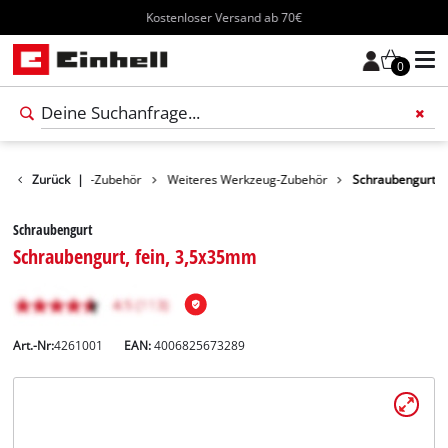
Kostenloser Versand ab 70€
0
ör
Zurück
Werkzeug-Zubehör
|
Weiteres Werkzeug-Zubehör
Schraubengurt
Schraubengurt
Schraubengurt, fein, 3,5x35mm
Art.-Nr:
4261001
EAN:
4006825673289