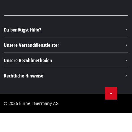
Garantien & Produktregistrierung
Presseportal
Facebook
Ersatzteile & Bedienungsanleitungen
YouTube
Reparaturservice
Instagram
Du benötigst Hilfe?
FAQs
TikTok
Rücksendungen / Widerruf
Unsere Versanddienstleister
Pinterest
Verpackungsrichtlinien
Linkedin
Unsere Bezahlmethoden
Hinweise zur Batterieentsorgung
Vertrag widerrufen
Rechtliche Hinweise
AGB
Datenschutz
© 2026 Einhell Germany AG
Impressum
Compliance
Verbraucherhinweise