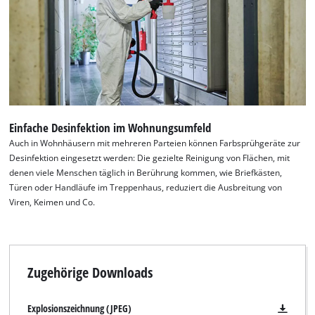
Einfache Desinfektion im Wohnungsumfeld
Auch in Wohnhäusern mit mehreren Parteien können Farbsprühgeräte zur
Desinfektion eingesetzt werden: Die gezielte Reinigung von Flächen, mit
denen viele Menschen täglich in Berührung kommen, wie Briefkästen,
Wir benötigen deine Zustimmung, um
Türen oder Handläufe im Treppenhaus, reduziert die Ausbreitung von
Google Maps laden zu können!
Viren, Keimen und Co.
This content is not permitted to load due
to trackers that are not disclosed to the
visitor. The website owner needs to setup
the site with their CMP to add this content
Zugehörige Downloads
to the list of technologies used.
Powered by
Usercentrics Consent
Explosionszeichnung (JPEG)