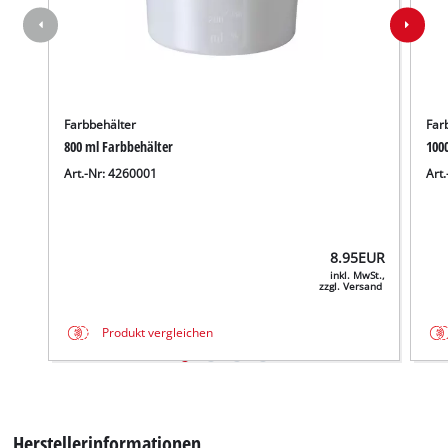
Farbbehälter
Far
800 ml Farbbehälter
100
Art.-Nr: 4260001
Art
8.95
EUR
inkl. MwSt.,
zzgl. Versand
Produkt vergleichen
Herstellerinformationen