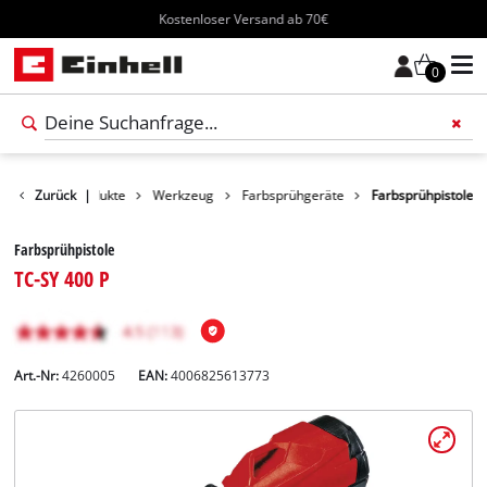
Kostenloser Versand ab 70€
0
Zurück
Produkte
|
Werkzeug
Farbsprühgeräte
Farbsprühpistole
Farbsprühpistole
TC-SY 400 P
Art.-Nr:
4260005
EAN:
4006825613773