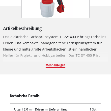
Artikelbeschreibung
Das elektrische Farbsprühsystem TC-SY 400 P bringt Farbe ins
Leben: Das kompakte, handgehaltene Farbsprühsystem für
kleine und mittelgroße Arbeitsflächen ist ein handlicher
Helfer für Projekt- und Hobbyarbeiten. Das TC-SY 400 P ist
geeignet zum Sprühen von Lacken und Lasuren. Ob eine
Mehr anzeigen
dünne Schicht Schutzlack, eine kräftige Schicht Lasur oder zu
setzende Akzente: Das handgehaltene Farbsprühsystem
verfügt über eine Farbmengenregulierung zur idealen
Anpassung des Farbauftrags. Die verstellbare Luftkappe für
einen Vertikal-, Horizontal- und Rundstrahl sorgt für maximale
Technische Details
Flexibilität bei allen Arbeiten. Für eine gründliche Reinigung
ist im Lieferumfang eine Reinigungsnadel zum Säubern der
Anzahl 2.0 mm Düsen im Lieferumfang
1 Stk.