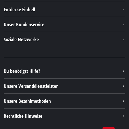
Entdecke Einhell
Einhell weltweit
Unser Kundenservice
Über uns
Kontakt
Soziale Netzwerke
Nachhaltigkeit
Garantien & Produktregistrierung
Presseportal
Facebook
Ersatzteile & Bedienungsanleitungen
YouTube
Reparaturservice
Instagram
Du benötigst Hilfe?
FAQs
TikTok
Rücksendungen / Widerruf
Unsere Versanddienstleister
Pinterest
Verpackungsrichtlinien
Linkedin
Unsere Bezahlmethoden
Hinweise zur Batterieentsorgung
Vertrag widerrufen
Rechtliche Hinweise
AGB