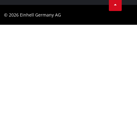
Datenschutz
© 2026 Einhell Germany AG
Impressum
Compliance
Verbraucherhinweise
Barrierefreiheits-Erklärung