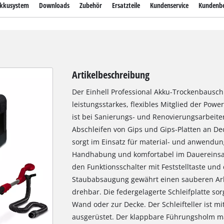
kkusystem
Downloads
Zubehör
Ersatzteile
Kundenservice
Kundenb
Artikelbeschreibung
Der Einhell Professional Akku-Trockenbauschle
leistungsstarkes, flexibles Mitglied der Pow
ist bei Sanierungs- und Renovierungsarbeite
Abschleifen von Gips und Gips-Platten an D
sorgt im Einsatz für material- und anwendun
Handhabung und komfortabel im Dauereinsatz
den Funktionsschalter mit Feststelltaste und 
Staubabsaugung gewährt einen sauberen Arbei
drehbar. Die federgelagerte Schleifplatte so
Wand oder zur Decke. Der Schleifteller ist m
ausgerüstet. Der klappbare Führungsholm m