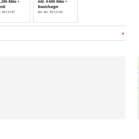
5,2Ah Akku +
inkl. 4-6Ah Akku +
erät
Boostcharger
r: 4512147
Art.-Nr: 4512143