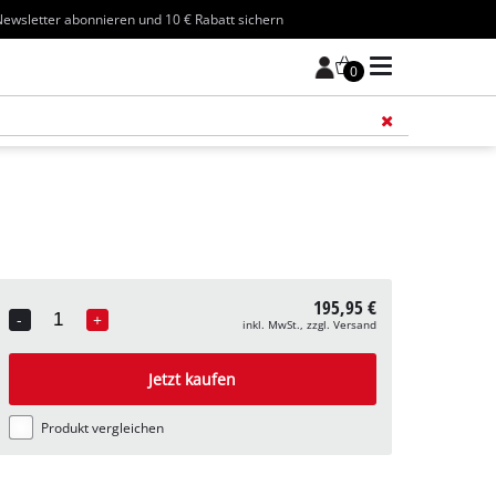
ewsletter abonnieren und 10 € Rabatt sichern
0
Füge 
195,95 €
-
+
inkl. MwSt., zzgl. Versand
Quantity
Jetzt kaufen
Produkt vergleichen