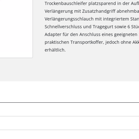
Trockenbauschleifer platzsparend in der Au
Verlängerung mit Zusatzhandgriff abnehmbar.
Verlängerungsschlauch mit integriertem Stan
Schnellverschluss und Tragegurt sowie 6 Stüc
Adapter für den Anschluss eines geeigneten 
praktischen Transportkoffer, jedoch ohne Ak
erhältlich.
Wir benötigen deine Zustimmung, um
Google Maps laden zu können!
This content is not permitted to load due
to trackers that are not disclosed to the