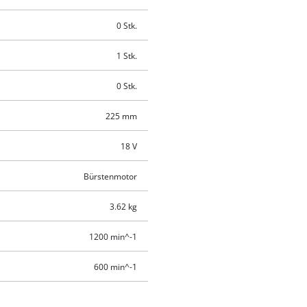
0 Stk.
1 Stk.
0 Stk.
225 mm
18 V
Bürstenmotor
3.62 kg
1200 min^-1
600 min^-1