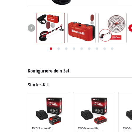
Deutsch
DE
Deutsch
English
Konfiguriere dein Set
Starter-Kit
PXC-Starter-Kit
PXC-Starter-Kit
PXC-St