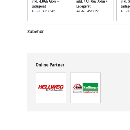
inkl. 4,0Ah Akku +
inkl. 4Ah Plus Akku +
inkl. 
Ladegerät
Ladegerät
Ladeg
Art.-Nr: 4512042
Art.-Nr: 4512159
Art.-N
Zubehör
Trockenbauschleifer-
Online Partner
Schleifpapier-Set
inkl. 5-tlg.
Trockenbauschleifer-
Schleifpapier-Set
Schleifpapier-Set
Art.-Nr: 49491006
inkl. 15-tlg.
Schleifpapier-Set
Art.-Nr: 49491066