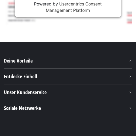
Powered by
Usercentrics Consent
Management Platform
Deine Vorteile
Entdecke Einhell
Einhell weltweit
Unser Kundenservice
Über uns
Kontakt
Soziale Netzwerke
Nachhaltigkeit
Garantien & Produktregistrierung
Presseportal
Facebook
Ersatzteile & Bedienungsanleitungen
YouTube
Reparaturservice