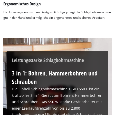
Ergonomisches Design
Dank des ergonomischen Design mit Softgrip liegt die Schlagbohrmaschine
gut in der Hand und ermöglicht ein angenehmes und sicheres Arbeiten.
Leistungsstarke Schlagbohrmaschine
3 in 1: Bohren, Hammerbohren und
Wir benötigen deine Zustimmung, um
Schrauben
Google Maps laden zu können!
Die Einhell Schlagbohrmaschine TC-ID 550 E ist ein
This content is not permitted to load due
kraftvolles 3 in 1-Gerät zum Bohren, Hammerbohren
to trackers that are not disclosed to the
visitor. The website owner needs to setup
und Schrauben. Das 550 W starke Gerät arbeitet mit
the site with their CMP to add this content
einer Leerlaufdrehzahl von bis zu 2.800
to the list of technologies used.
Umdrehungen pro Minute und einer Schlagzahl von