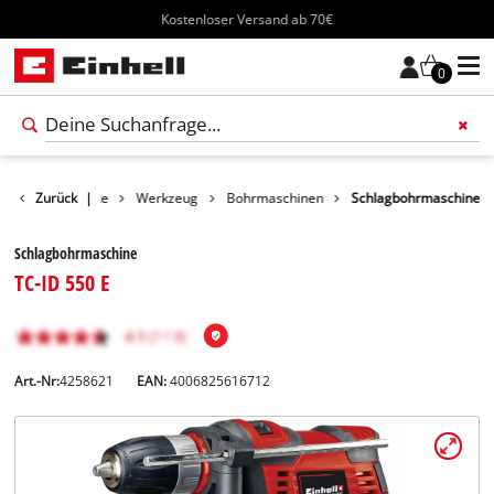
Kostenloser Versand ab 70€
0
Zurück
Produkte
|
Werkzeug
Bohrmaschinen
Schlagbohrmaschine
Schlagbohrmaschine
TC-ID 550 E
Art.-Nr:
4258621
EAN:
4006825616712