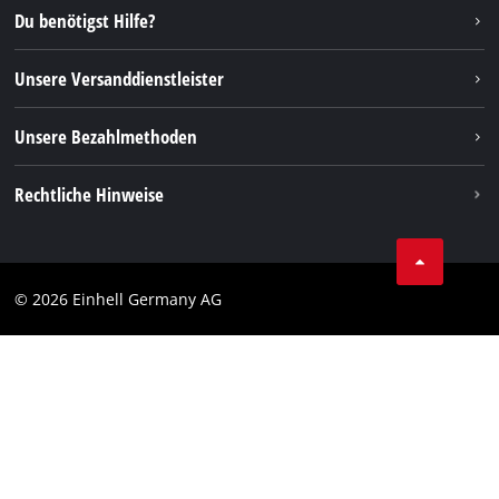
Instagram
Du benötigst Hilfe?
FAQs
TikTok
Rücksendungen / Widerruf
Unsere Versanddienstleister
Pinterest
Verpackungsrichtlinien
Linkedin
Unsere Bezahlmethoden
Hinweise zur Batterieentsorgung
Vertrag widerrufen
Rechtliche Hinweise
AGB
Datenschutz
© 2026 Einhell Germany AG
Impressum
Compliance
Verbraucherhinweise
Barrierefreiheits-Erklärung