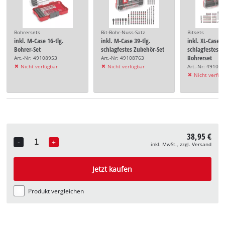
Bohrersets
Bit-Bohr-Nuss-Satz
Bitsets
inkl. M-Case 16-tlg.
inkl. M-Case 39-tlg.
inkl. XL-Case 9
Bohrer-Set
schlagfestes Zubehör-Set
schlagfestes B
Bohrerset
Art.-Nr: 49108953
Art.-Nr: 49108763
Nicht verfügbar
Nicht verfügbar
Art.-Nr: 49108
Nicht verfüg
38,95 €
-
+
inkl. MwSt., zzgl. Versand
Quantity
Jetzt kaufen
Produkt vergleichen