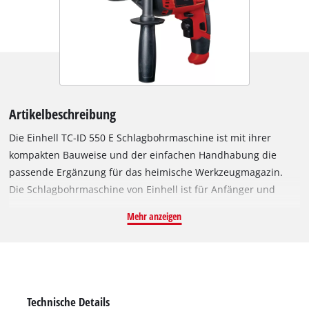
Artikelbeschreibung
Die Einhell TC-ID 550 E Schlagbohrmaschine ist mit ihrer
kompakten Bauweise und der einfachen Handhabung die
passende Ergänzung für das heimische Werkzeugmagazin.
Die Schlagbohrmaschine von Einhell ist für Anfänger und
versierte Handwerker gleichermaßen geeignet und erfüllt bei
Mehr anzeigen
allen gängigen Bohrarbeiten im Haushalt ihren Zweck. Die
Einsatzmöglichkeiten für den TC-ID 550 E sind vielfältig: Im
Handumdrehen können Ablagen im Badezimmer oder der
Duschkabine angebracht, Küchenregale montiert oder
schwere Bilderrahmen ausreichend fixiert werden. Lampen,
Technische Details