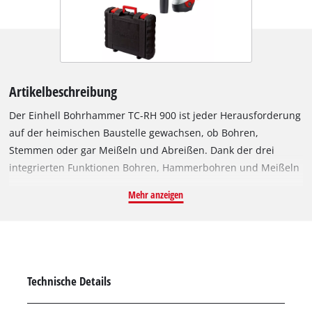
Artikelbeschreibung
Der Einhell Bohrhammer TC-RH 900 ist jeder Herausforderung
auf der heimischen Baustelle gewachsen, ob Bohren,
Stemmen oder gar Meißeln und Abreißen. Dank der drei
integrierten Funktionen Bohren, Hammerbohren und Meißeln
mit Fixierung weicht der kraftvolle Helfer dank 900 Watt
Mehr anzeigen
Leistung und einer Schlagzahl von bis zu 4.000 min^-1 in
Heim, Haus und Hof keiner noch so anstrengenden Aufgabe
aus und erledigt sie für den DIY-Ideenumsetzer, Heim- und
Handwerker fast mühelos. So sind für ein angenehmes
Arbeiten große Softgripflächen konzipiert worden. Für sehr
Technische Details
guten Vortrieb sorgt das pneumatische Schlagwerk. Durch
eine praktische Verrippung lässt sich der Zusatzhandgriff