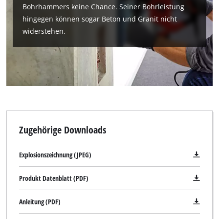
Bohrhammers keine Chance. Seiner Bohrleistung
hingegen können sogar Beton und Granit nicht
widerstehen.
Wir benötigen deine Zustimmung, um
Google Maps laden zu können!
Zugehörige Downloads
This content is not permitted to load due
to trackers that are not disclosed to the
Explosionszeichnung (JPEG)
visitor. The website owner needs to setup
the site with their CMP to add this content
Produkt Datenblatt (PDF)
to the list of technologies used.
Powered by
Usercentrics Consent
Anleitung (PDF)
Management Platform