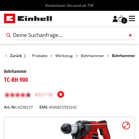
Kostenloser Versand ab 70€
0
Zurück
|
Produkte
Werkzeug
Bohrhämmer
Bohrhammer
Bohrhammer
TC-RH 900
Art.-Nr:
4258237
EAN:
4006825593242