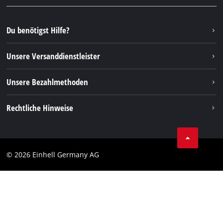
Ersatzteile & Bedienungsanleitungen
YouTube
Reparaturservice
Instagram
Du benötigst Hilfe?
FAQs
TikTok
Rücksendungen / Widerruf
Unsere Versanddienstleister
Pinterest
Verpackungsrichtlinien
Linkedin
Unsere Bezahlmethoden
Hinweise zur Batterieentsorgung
Vertrag widerrufen
Rechtliche Hinweise
AGB
Datenschutz
© 2026 Einhell Germany AG
Impressum
Compliance
Verbraucherhinweise
Barrierefreiheits-Erklärung