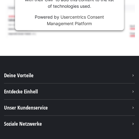
of technologies used.
Powered by
Usercentrics Consent
Management Platform
Deine Vorteile
Entdecke Einhell
Einhell weltweit
Unser Kundenservice
Über uns
Kontakt
Soziale Netzwerke
Nachhaltigkeit
Garantien & Produktregistrierung
Presseportal
Facebook