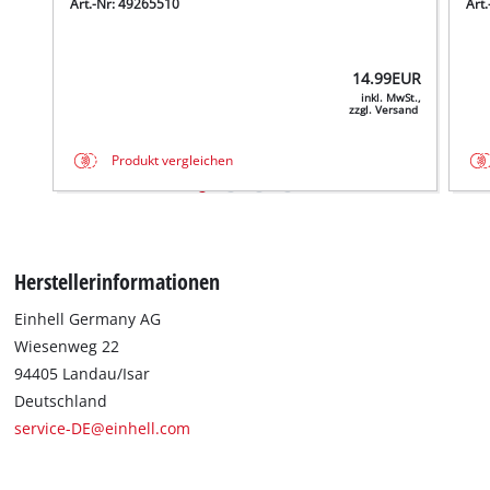
Art.-Nr: 49265510
Art
14.99
EUR
inkl. MwSt.,
zzgl. Versand
Produkt vergleichen
Herstellerinformationen
Einhell Germany AG
Wiesenweg 22
94405 Landau/Isar
Deutschland
service-DE@einhell.com