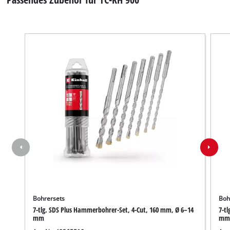
Bohrersets
Boh
7-tlg. SDS Plus Hammerbohrer-Set, 4-Cut, 160 mm, Ø 6–14
7-t
mm
mm