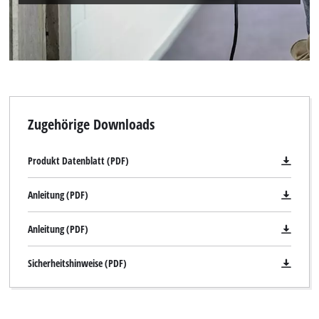
This content is not permitted to load due
to trackers that are not disclosed to the
visitor. The website owner needs to setup
the site with their CMP to add this content
to the list of technologies used.
Powered by
Usercentrics Consent
Zugehörige Downloads
Management Platform
Produkt Datenblatt (PDF)
Anleitung (PDF)
Anleitung (PDF)
Sicherheitshinweise (PDF)