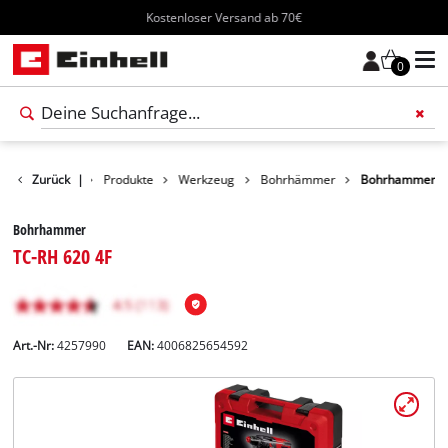
Kostenloser Versand ab 70€
0
Zurück
|
Produkte
Werkzeug
Bohrhämmer
Bohrhammer
Bohrhammer
TC-RH 620 4F
Art.-Nr:
4257990
EAN:
4006825654592