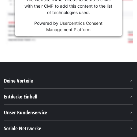
with their CMP to add this content to the list
of technologies used.
Powered by
Usercentrics Consent
Management Platform
Deine Vorteile
Entdecke Einhell
Einhell weltweit
Unser Kundenservice
Über uns
Kontakt
Soziale Netzwerke
Nachhaltigkeit
Garantien & Produktregistrierung