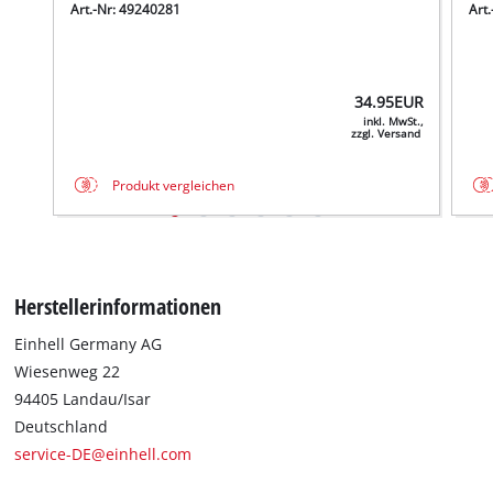
Art.-Nr: 49240281
Art
34.95
EUR
inkl. MwSt.,
zzgl. Versand
Produkt vergleichen
Herstellerinformationen
Einhell Germany AG
Wiesenweg 22
94405 Landau/Isar
Deutschland
service-DE@einhell.com