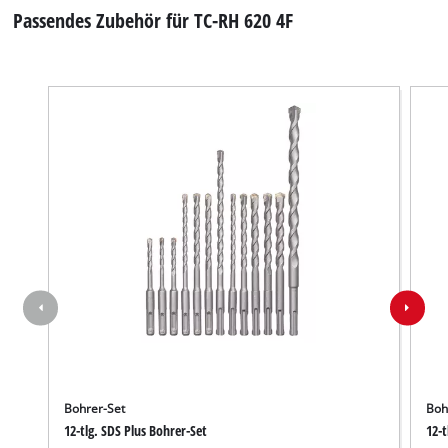
Passendes Zubehör für TC-RH 620 4F
Bohrer-Set
Boh
12-tlg. SDS Plus Bohrer-Set
12-t