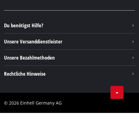
Presseportal
Facebook
Ersatzteile & Bedienungsanleitungen
YouTube
Reparaturservice
Instagram
Du benötigst Hilfe?
FAQs
TikTok
Rücksendungen / Widerruf
Unsere Versanddienstleister
Pinterest
Verpackungsrichtlinien
Linkedin
Unsere Bezahlmethoden
Hinweise zur Batterieentsorgung
Vertrag widerrufen
Rechtliche Hinweise
AGB
Datenschutz
© 2026 Einhell Germany AG
Impressum
Compliance
Verbraucherhinweise
Barrierefreiheits-Erklärung