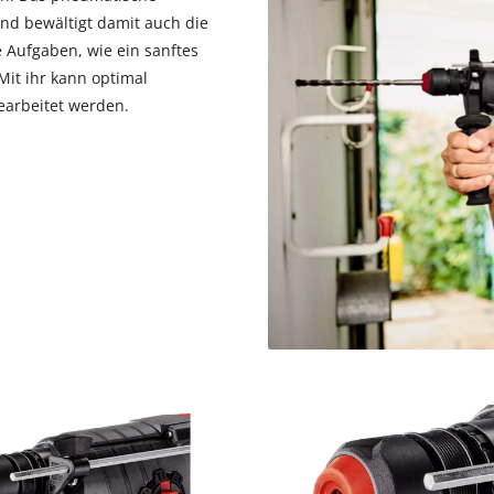
visitor. The website owner needs to setup
und bewältigt damit auch die
the site with their CMP to add this content
 Aufgaben, wie ein sanftes
to the list of technologies used.
Mit ihr kann optimal
Powered by
Usercentrics Consent
earbeitet werden.
Management Platform