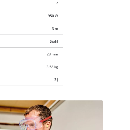
2
950 W
3 m
Stahl
28 mm
3.58 kg
3 J