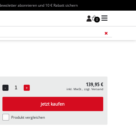
ewsletter abonnieren und 10 € Rabatt sichern
0
Füge 
139,95 €
-
+
inkl. MwSt., zzgl. Versand
Quantity
Jetzt kaufen
Produkt vergleichen