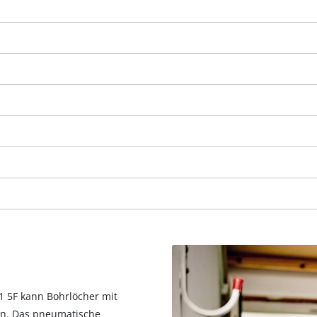
Wir benötigen deine Zustimmung, um
Google Maps laden zu können!
This content is not permitted to load due
1 5F kann Bohrlöcher mit
to trackers that are not disclosed to the
n. Das pneumatische