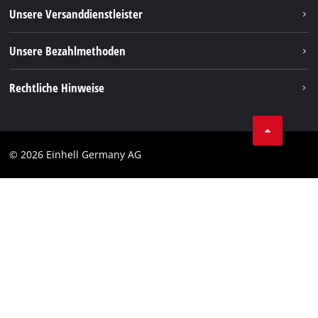
Rücksendungen / Widerruf
Unsere Versanddienstleister
Pinterest
Verpackungsrichtlinien
Linkedin
Unsere Bezahlmethoden
Hinweise zur Batterieentsorgung
Vertrag widerrufen
Rechtliche Hinweise
AGB
Datenschutz
© 2026 Einhell Germany AG
Impressum
Compliance
Verbraucherhinweise
Barrierefreiheits-Erklärung