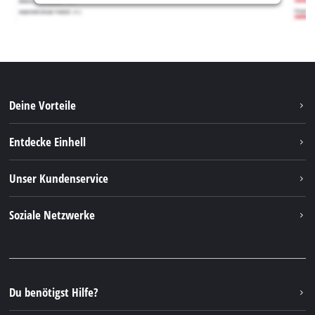
Deine Vorteile
Entdecke Einhell
Einhell weltweit
Unser Kundenservice
Über uns
Kontakt
Soziale Netzwerke
Nachhaltigkeit
Garantien & Produktregistrierung
Presseportal
Facebook
Ersatzteile & Bedienungsanleitungen
YouTube
Reparaturservice
Instagram
Du benötigst Hilfe?
FAQs
TikTok