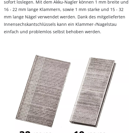
sofort loslegen. Mit dem Akku-Nagler können 1 mm breite und
that
are
16 - 22 mm lange Klammern, sowie 1 mm starke und 15 - 32
not
mm lange Nägel verwendet werden. Dank des mitgelieferten
disclosed
Innensechskantschlüssels kann ein Klammer-/Nagelstau
to
einfach und problemlos selbst behoben werden.
the
visitor.
The
website
owner
needs
to
setup
the
site
with
their
CMP
to
add
this
content