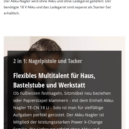
Der Akku-Nagler wird ohne Akku und ohne Ladegerät geliefert. Der
benötigte 18 V Akku und das Ladegerät sind separat als Starter-Set
erhältlich.
2 in 1: Nagelpistole und Tacker
Flexibles Multitalent für Haus,
Wir benötigen deine Zustimmung, um
Bastelstube und Werkstatt
Google Maps laden zu können!
Ob Fußleisten festnageln, Sitzmöbel neu beziehen
This content is not permitted to load due
to trackers that are not disclosed to the
oder Papierstapel klammern - mit dem Einhell Akku-
visitor. The website owner needs to setup
Nagler TE-CN 18 Li - Solo ist man für vielfältige
the site with their CMP to add this content
Aufgaben perfekt gerüstet. Der Akku-Nagler ist
to the list of technologies used.
Mitglied der leistungsstarken Power X-Change
Powered by
Usercentrics Consent