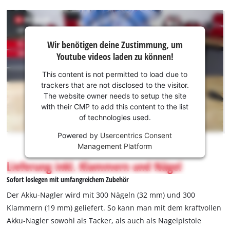
Wir
Wir benötigen deine Zustimmung, um
benötigen
Youtube videos laden zu können!
deine
Zustimmung,
This content is not permitted to load due to
um Youtube
trackers that are not disclosed to the visitor.
laden zu
The website owner needs to setup the site
können!
with their CMP to add this content to the list
of technologies used.
This
Powered by
Usercentrics Consent
content
Management Platform
is
not
Lieferung inkl. Klammern und Nägel
permitted
Sofort loslegen mit umfangreichem Zubehör
to
load
Der Akku-Nagler wird mit 300 Nägeln (32 mm) und 300
due
Klammern (19 mm) geliefert. So kann man mit dem kraftvollen
to
Akku-Nagler sowohl als Tacker, als auch als Nagelpistole
trackers