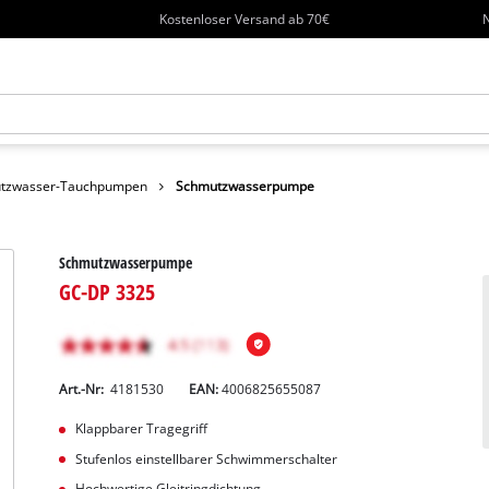
Kostenloser Versand ab 70€
N
tzwasser-Tauchpumpen
Schmutzwasserpumpe
Schmutzwasserpumpe
GC-DP 3325
Art.-Nr:
4181530
EAN:
4006825655087
Klappbarer Tragegriff
Stufenlos einstellbarer Schwimmerschalter
Hochwertige Gleitringdichtung