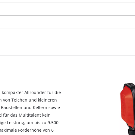
 kompakter Allrounder für die
 von Teichen und kleineren
Wir benötigen deine Zustimmung, um
Baustellen und Kellern sowie
Google Maps laden zu können!
für das Multitalent kein
ige Leistung, um bis zu 9.500
This content is not permitted to load due
 maximale Förderhöhe von 6
to trackers that are not disclosed to the