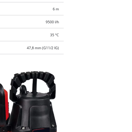
6 m
9500 l/h
35 °C
47,8 mm (G11/2 IG)