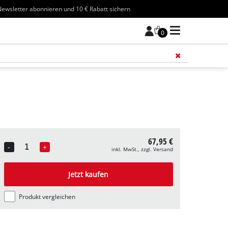
ewsletter abonnieren und 10 € Rabatt sichern
0
Füge 
67,95 €
-
+
inkl. MwSt., zzgl. Versand
Quantity
Jetzt kaufen
Produkt vergleichen