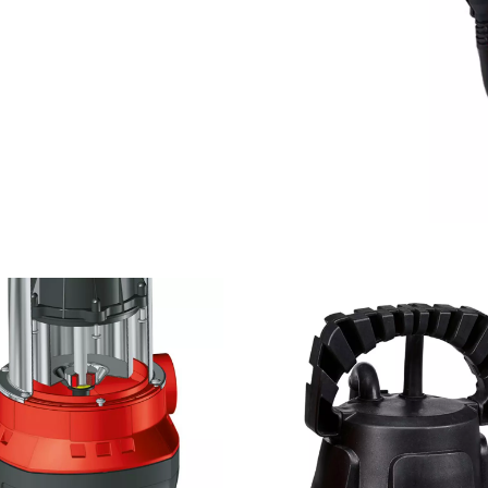
visitor. The website owner needs to setup
the site with their CMP to add this content
to the list of technologies used.
Powered by
Usercentrics Consent
Management Platform