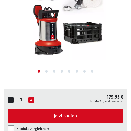
Deutsch
DE
Deutsch
English
179,95 €
-
+
inkl. MwSt., zzgl. Versand
Quantity
Jetzt kaufen
Produkt vergleichen