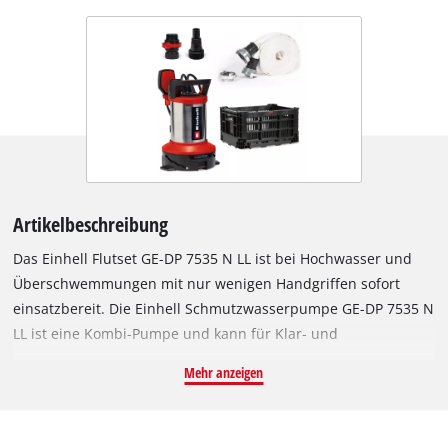
Artikelbeschreibung
Das Einhell Flutset GE-DP 7535 N LL ist bei Hochwasser und
Überschwemmungen mit nur wenigen Handgriffen sofort
einsatzbereit. Die Einhell Schmutzwasserpumpe GE-DP 7535 N
LL ist eine Kombi-Pumpe und kann für Klar- und
Schmutzwasser verwendet werden. Eine Pumpe für zwei
Mehr anzeigen
Aufgaben: flachabsaugend bis zu 1 mm Restwasserstand im
Klarwasserbetrieb oder Absaugen von Schmutzwasser mit
einer Korngröße von bis zu 35 mm. Die 2-in-1-Pumpe