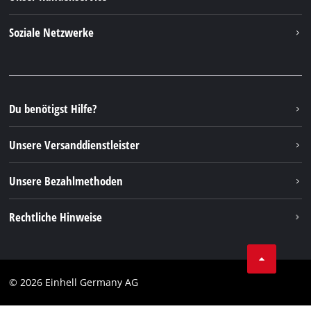
Über uns
Kontakt
Soziale Netzwerke
Nachhaltigkeit
Garantien & Produktregistrierung
Presseportal
Facebook
Ersatzteile & Bedienungsanleitungen
YouTube
Reparaturservice
Instagram
Du benötigst Hilfe?
FAQs
TikTok
Rücksendungen / Widerruf
Unsere Versanddienstleister
Pinterest
Verpackungsrichtlinien
Linkedin
Unsere Bezahlmethoden
Hinweise zur Batterieentsorgung
Vertrag widerrufen
Rechtliche Hinweise
AGB
Datenschutz
© 2026 Einhell Germany AG
Impressum