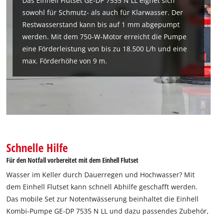
Das Einhell Flutset GE-DP 7535 N LL eignet sich
Powered by
Usercentrics Consent
sowohl für Schmutz- als auch für Klarwasser. Der
Management Platform
Restwasserstand kann bis auf 1 mm abgepumpt
werden. Mit dem 750-W-Motor erreicht die Pumpe
eine Förderleistung von bis zu 18.500 L/h und eine
max. Förderhöhe von 9 m.
Schnelle Hilfe
Für den Notfall vorbereitet mit dem Einhell Flutset
Wasser im Keller durch Dauerregen und Hochwasser? Mit
dem Einhell Flutset kann schnell Abhilfe geschafft werden.
Das mobile Set zur Notentwässerung beinhaltet die Einhell
Kombi-Pumpe GE-DP 7535 N LL und dazu passendes Zubehör,