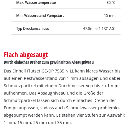
Max. Wassertemperatur
35 °C
Tragegriff ist diese 2-in-1-Kombipumpe schnell und einfach
an jedem Ort einsatzbereit und bei Überschwemmungen
Min. Wasserstand Pumpstart
15 mm
sofort zur Stelle. Das Einhell Flutset GE-DP 7535 N LL besteht
aus der 2-in-1-Schmutzwasserpumpe mit einem
Typ Druckanschluss
47,8mm (1 1/2" AG)
Universaladapter für 25/38 mm und 33,3 mm (1" AG), einem
10 m langen Gewebeschlauch mit drei Schnellkupplungen,
einem Quick-Connector und einer Kunststoffbox, die eine
Flach abgesaugt
Verstopfung durch Schlamm verhindert.
Durch einfaches Drehen zum gewünschten Absaugniveau
Das Einhell Flutset GE-DP 7535 N LL kann klares Wasser bis
auf einen Restwasserstand von 1 mm absaugen und dabei
Schmutzpartikel mit einem Durchmesser von bis zu 1 mm
aufnehmen. Das Absaugniveau und die Größe der
Schmutzpartikel lassen sich durch einfaches Drehen der
Pumpe anpassen, sodass auch Schmutzwasser problemlos
abgepumpt werden kann. Es stehen vier Stufen zur Auswahl:
1 mm, 15 mm, 25 mm und 35 mm.