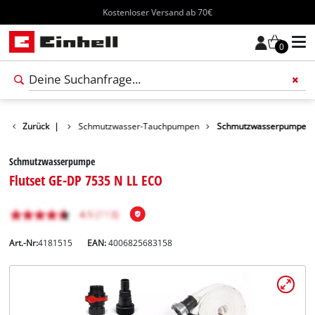
Kostenloser Versand ab 70€
0
Wasserpumpen
Zurück
|
Schmutzwasser-Tauchpumpen
Schmutzwasserpumpe
Schmutzwasserpumpe
Flutset GE-DP 7535 N LL ECO
Art.-Nr:
4181515
EAN:
4006825683158