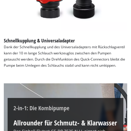
Schnellkupplung & Universaladapter
Dank der Schnellkupplung und des Universaladapters mit Rückschlagventil
kann der 10 m lange Schlauch werkzeuglos zwischen den Pumpen
getauscht werden. Durch die Drehfunktion des Quick-Connectors bleibt die
Pumpe beim Umlegen des Schlauchs stabil und kann nicht umkippen.
Wir benötigen deine Zustimmung, um
Google Maps laden zu können!
This content is not permitted to load due
2-in-1: Die Kombipumpe
to trackers that are not disclosed to the
visitor. The website owner needs to setup
the site with their CMP to add this content
Allrounder für Schmutz- & Klarwasser
to the list of technologies used.