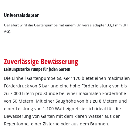
Universaladapter
Geliefert wird die Gartenpumpe mit einem Universaladapter 33,3 mm (R1
AG).
Wir benötigen deine Zustimmung, um
Google Maps laden zu können!
Zuverlässige Bewässerung
This content is not permitted to load due
Leistungsstarke Pumpe für jeden Garten
to trackers that are not disclosed to the
visitor. The website owner needs to setup
Die Einhell Gartenpumpe GC-GP 1170 bietet einen maximalen
the site with their CMP to add this content
Förderdruck von 5 bar und eine hohe Förderleistung von bis
to the list of technologies used.
zu 7.000 Litern pro Stunde bei einer maximalen Förderhöhe
Powered by
Usercentrics Consent
von 50 Metern. Mit einer Saughöhe von bis zu 8 Metern und
Management Platform
einer Leistung von 1.100 Watt eignet sie sich ideal für die
Bewässerung von Gärten mit dem klaren Wasser aus der
Regentonne, einer Zisterne oder aus dem Brunnen.