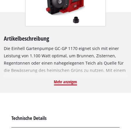
Artikelbeschreibung
Die Einhell Gartenpumpe GC-GP 1170 eignet sich mit einer
Leistung von 1.100 Watt optimal, um Brunnen, Zisternen,
Regentonnen oder einen nahegelegenen Teich als Quelle für
die Bewässerung des heimischen Grüns zu nutzen. Mit einem
max. Förderdruck von 5 bar fördert die Pumpe bis zu 7.000
Mehr anzeigen
Liter pro Stunde bei einer max. Förderhöhe von 50 m. Die
maximale Saughöhe beträgt 8 Meter. Dank ihrer Technologie
erzielt die Pumpe eine höhere Förderleistung bei optimiertem
Stromverbrauch. Zum Vergleich: Die GC-GP 1250 N/1 fördert
bei 1.200 W bis zu 5.000 l/h. Über eine große
Technische Details
Wassereinfüllöffnung mit Wasserfüllanzeige kann die
Gartenpumpe leicht in Betrieb genommen werden. Für den