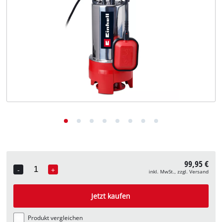
Deutsch
DE
Deutsch
English
99,95 €
-
+
inkl. MwSt., zzgl. Versand
Quantity
Jetzt kaufen
Produkt vergleichen