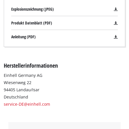
to trackers that are not disclosed to the
Explosionszeichnung (JPEG)
visitor. The website owner needs to setup
the site with their CMP to add this content
to the list of technologies used.
Produkt Datenblatt (PDF)
Powered by
Usercentrics Consent
Anleitung (PDF)
Management Platform
Herstellerinformationen
Einhell Germany AG
Wiesenweg 22
94405 Landau/Isar
Deutschland
service-DE@einhell.com