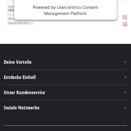
Powered by
Usercentrics Consent
Management Platform
Deine Vorteile
Entdecke Einhell
Einhell weltweit
Unser Kundenservice
Über uns
Kontakt
Soziale Netzwerke
Nachhaltigkeit
Garantien & Produktregistrierung
Presseportal
Facebook
Ersatzteile & Bedienungsanleitungen
YouTube