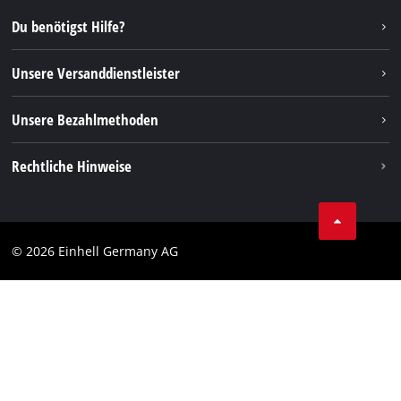
Reparaturservice
Instagram
Du benötigst Hilfe?
FAQs
TikTok
Rücksendungen / Widerruf
Unsere Versanddienstleister
Pinterest
Verpackungsrichtlinien
Linkedin
Unsere Bezahlmethoden
Hinweise zur Batterieentsorgung
Vertrag widerrufen
Rechtliche Hinweise
AGB
Datenschutz
© 2026 Einhell Germany AG
Impressum
Compliance
Verbraucherhinweise
Barrierefreiheits-Erklärung