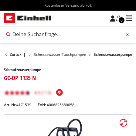
Kostenloser Versand ab 70€
0
Wasserpumpen
Zurück
|
Schmutzwasser-Tauchpumpen
Schmutzwasserpumpe
Schmutzwasserpumpe
GC-DP 1135 N
Art.-Nr:
4171539
EAN:
4006825680058