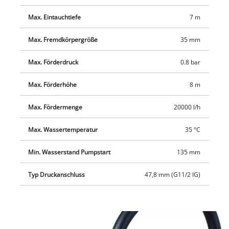
mm) AG x G1½ (ca. 47,8 mm) AG, ein Universaladapter für
25/32 mm-Schläuche sowie 33,3 mm (G 1) AG.
Max. Eintauchtiefe
7 m
Max. Fremdkörpergröße
35 mm
Max. Förderdruck
0.8 bar
Max. Förderhöhe
8 m
Max. Fördermenge
20000 l/h
Max. Wassertemperatur
35 °C
Min. Wasserstand Pumpstart
135 mm
Typ Druckanschluss
47,8 mm (G11/2 IG)