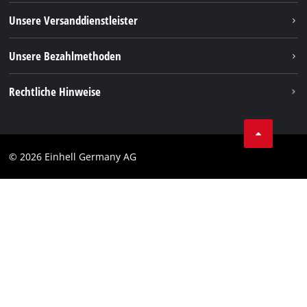
TikTok
Rücksendungen / Widerruf
Unsere Versanddienstleister
Pinterest
Verpackungsrichtlinien
Linkedin
Unsere Bezahlmethoden
Hinweise zur Batterieentsorgung
Vertrag widerrufen
Rechtliche Hinweise
AGB
Datenschutz
© 2026 Einhell Germany AG
Impressum
Compliance
Verbraucherhinweise
Barrierefreiheits-Erklärung