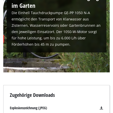
im Garten
Die Einhell Tauchdruckpumpe GE-PP 1050 N-A
ermöglicht den Transport von Klarwasser aus
Zisternen, Wasserreservoirs oder Gartenbrunnen an
den jeweiligen Einsatzort. Der 1050-W-Motor sorgt
für hohe Leistung, um bis zu 6.000 L/h über
Wir benötigen deine Zustimmung, um
Förderhöhen bis 45 m zu pumpen.
Google Maps laden zu können!
This content is not permitted to load due
to trackers that are not disclosed to the
visitor. The website owner needs to setup
the site with their CMP to add this content
to the list of technologies used.
Powered by
Usercentrics Consent
Zugehörige Downloads
Management Platform
Explosionszeichnung (JPEG)