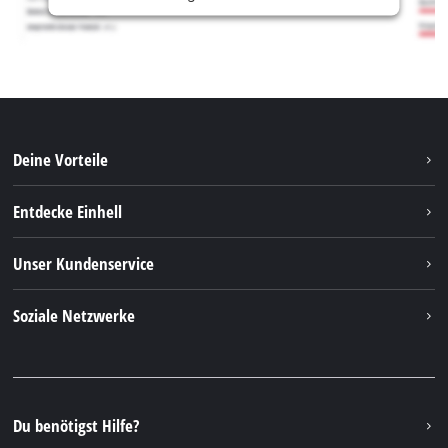
Deine Vorteile
Entdecke Einhell
Einhell weltweit
Unser Kundenservice
Über uns
Kontakt
Soziale Netzwerke
Nachhaltigkeit
Garantien & Produktregistrierung
Presseportal
Facebook
Ersatzteile & Bedienungsanleitungen
YouTube
Reparaturservice
Instagram
Du benötigst Hilfe?
FAQs