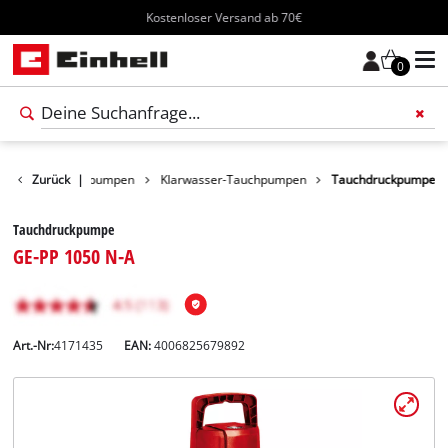
Kostenloser Versand ab 70€
0
ukte
Zurück
Wasserpumpen
|
Klarwasser-Tauchpumpen
Tauchdruckpumpe
Tauchdruckpumpe
GE-PP 1050 N-A
Art.-Nr:
4171435
EAN:
4006825679892