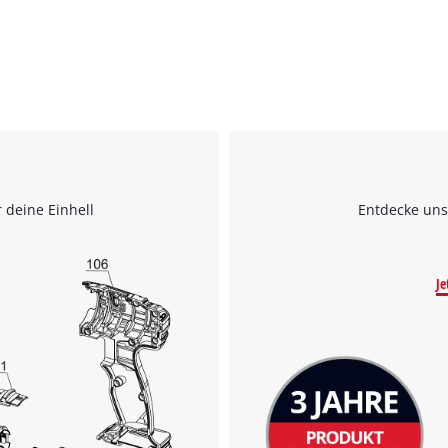
 deine Einhell
Entdecke uns
Je
Wir benötigen deine Zustimmung, um
Google Maps laden zu können!
This content is not permitted to load due
to trackers that are not disclosed to the