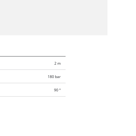
2 m
180 bar
90 °