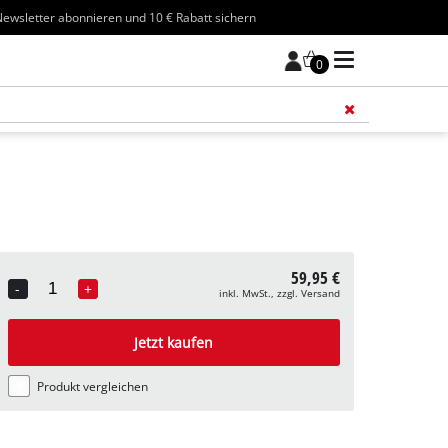
ewsletter abonnieren und 10 € Rabatt sichern
0
Füge 
59,95 €
-
+
inkl. MwSt., zzgl. Versand
Quantity
Jetzt kaufen
Produkt vergleichen