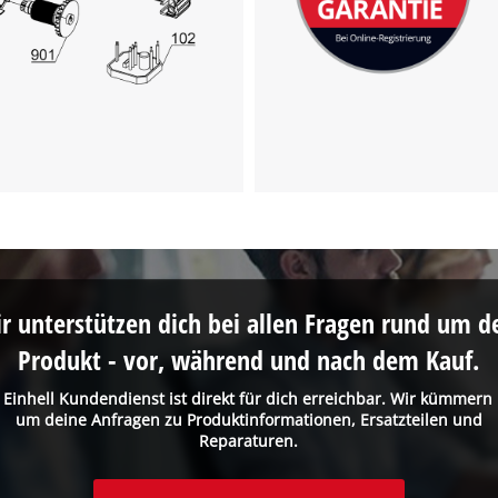
visitor. The website owner needs to setup
the site with their CMP to add this content
to the list of technologies used.
Powered by
Usercentrics Consent
Management Platform
r unterstützen dich bei allen Fragen rund um d
Produkt - vor, während und nach dem Kauf.
 Einhell Kundendienst ist direkt für dich erreichbar. Wir kümmern
um deine Anfragen zu Produktinformationen, Ersatzteilen und
Reparaturen.