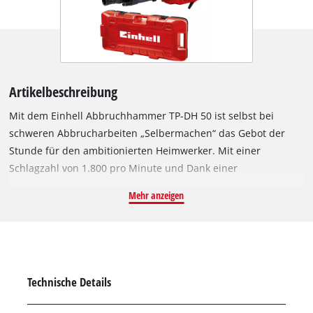
Artikelbeschreibung
Mit dem Einhell Abbruchhammer TP-DH 50 ist selbst bei
schweren Abbrucharbeiten „Selbermachen“ das Gebot der
Stunde für den ambitionierten Heimwerker. Mit einer
Schlagzahl von 1.800 pro Minute und Dank einer
Einzelschlagstärke von 50 Joule des kraftvollen 1.700 Watt-
Mehr anzeigen
Motors ist höchste Abbruchleistung in Haus und Garten
garantiert, und das bei vibrationsarmem Arbeiten durch den
schwingungsgedämpften Hauptgriff. Die SDS-Hex-
Werkzeugaufname (33 Millimeter) ermöglicht einen schnellen
und problemlosen Werkzeugwechsel. Der Zusatzhandgriff des
Technische Details
TP-DH 50 ist so konzipiert, dass er sich um 180 Grad in
vertikaler sowie um 360 Grad in horizontaler Richtung