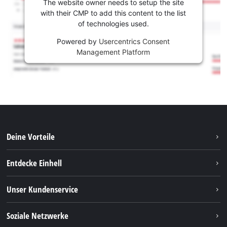
The website owner needs to setup the site
with their CMP to add this content to the list
of technologies used.
Powered by
Usercentrics Consent
Management Platform
Deine Vorteile
Entdecke Einhell
Einhell weltweit
Unser Kundenservice
Über uns
Kontakt
Soziale Netzwerke
Nachhaltigkeit
Garantien & Produktregistrierung