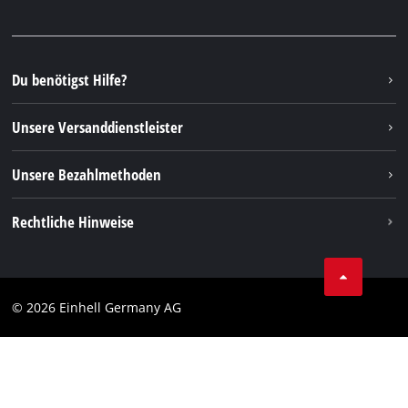
Presseportal
Facebook
Ersatzteile & Bedienungsanleitungen
YouTube
Reparaturservice
Instagram
Du benötigst Hilfe?
FAQs
TikTok
Rücksendungen / Widerruf
Unsere Versanddienstleister
Pinterest
Verpackungsrichtlinien
Linkedin
Unsere Bezahlmethoden
Hinweise zur Batterieentsorgung
Vertrag widerrufen
Rechtliche Hinweise
AGB
Datenschutz
© 2026 Einhell Germany AG
Impressum
Compliance
Verbraucherhinweise
Barrierefreiheits-Erklärung