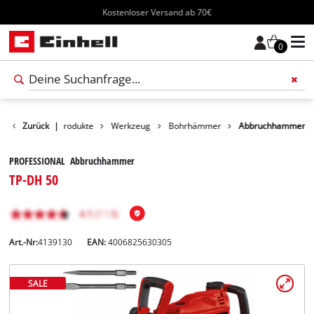
Kostenloser Versand ab 70€
0
Zurück
|
Produkte
Werkzeug
Bohrhämmer
Abbruchhammer
PROFESSIONAL Abbruchhammer
TP-DH 50
Art.-Nr:
4139130
EAN:
4006825630305
SALE