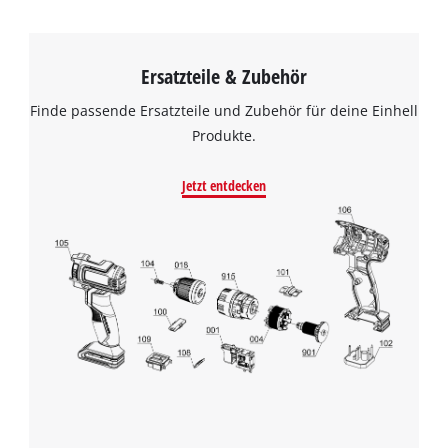
Wir benötigen deine Zustimmung, um
Ersatzteile & Zubehör
Google Maps laden zu können!
Finde passende Ersatzteile und Zubehör für deine Einhell
This content is not permitted to load due
Produkte.
to trackers that are not disclosed to the
visitor. The website owner needs to setup
the site with their CMP to add this content
Jetzt entdecken
to the list of technologies used.
Powered by
Usercentrics Consent
Management Platform