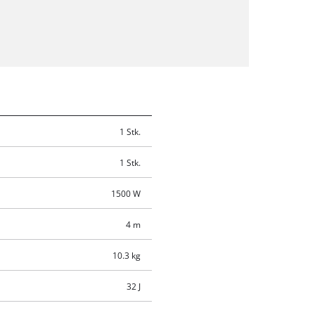
1 Stk.
1 Stk.
1500 W
4 m
10.3 kg
32 J