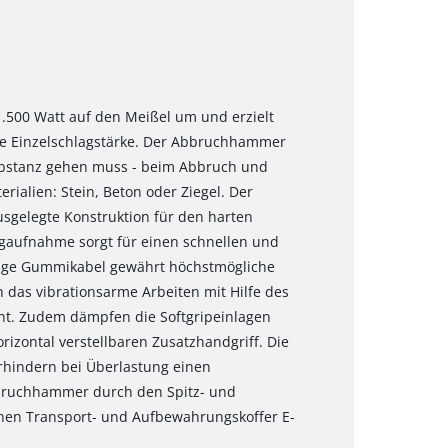
.500 Watt auf den Meißel um und erzielt
le Einzelschlagstärke. Der Abbruchhammer
ubstanz gehen muss - beim Abbruch und
rialien: Stein, Beton oder Ziegel. Der
sgelegte Konstruktion für den harten
gaufnahme sorgt für einen schnellen und
nge Gummikabel gewährt höchstmögliche
 das vibrationsarme Arbeiten mit Hilfe des
t. Zudem dämpfen die Softgripeinlagen
rizontal verstellbaren Zusatzhandgriff. Die
rhindern bei Überlastung einen
Abbruchhammer durch den Spitz- und
schen Transport- und Aufbewahrungskoffer E-