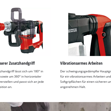
visitor. The website owner needs to setup
the site with their CMP to add this content
to the list of technologies used.
Powered by
Usercentrics Consent
Management Platform
barer Zusatzhandgriff
Vibrationsarmes Arbeiten
zhandgriff lässt sich um 180° in
Der schwingungsgedämpfte Hauptgri
r sowie um 360° in horizontaler
für ein vibrationsarmes Arbeiten und
erstellen und passt sich an jede
Softgripflächen für einen sicheren u
ition an.
angenehmen Halt.