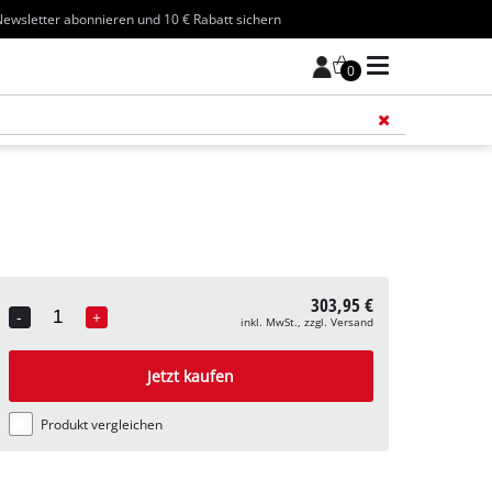
ewsletter abonnieren und 10 € Rabatt sichern
0
Füge 
303,95 €
-
+
inkl. MwSt., zzgl. Versand
Quantity
Jetzt kaufen
Produkt vergleichen