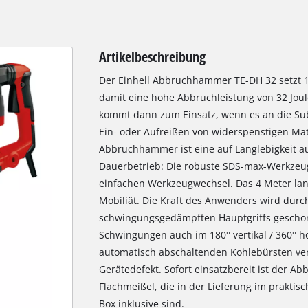
Artikelbeschreibung
Der Einhell Abbruchhammer TE-DH 32 setzt 1
damit eine hohe Abbruchleistung von 32 Jou
kommt dann zum Einsatz, wenn es an die S
Ein- oder Aufreißen von widerspenstigen Mate
Abbruchhammer ist eine auf Langlebigkeit au
Dauerbetrieb: Die robuste SDS-max-Werkzeu
einfachen Werkzeugwechsel. Das 4 Meter la
Mobiliät. Die Kraft des Anwenders wird durch
schwingungsgedämpften Hauptgriffs geschon
Schwingungen auch im 180° vertikal / 360° ho
automatisch abschaltenden Kohlebürsten ve
Gerätedefekt. Sofort einsatzbereit ist der 
Flachmeißel, die in der Lieferung im prakti
Box inklusive sind.