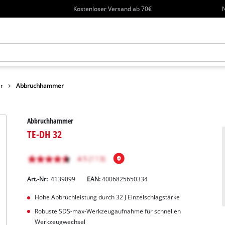
Kostenloser Versand ab 70€
N
r
Abbruchhammer
Abbruchhammer
TE-DH 32
Art.-Nr:
4139099
EAN:
4006825650334
Hohe Abbruchleistung durch 32 J Einzelschlagstärke
Robuste SDS-max-Werkzeugaufnahme für schnellen
Werkzeugwechsel