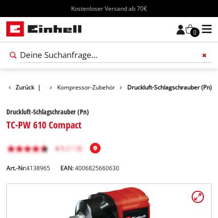
Kostenloser Versand ab 70€
0
rkzeug-Zubehör
Zurück
|
Kompressor-Zubehör
Druckluft-Schlagschrauber (Pn)
Druckluft-Schlagschrauber (Pn)
TC-PW 610 Compact
Art.-Nr:
4138965
EAN:
4006825660630