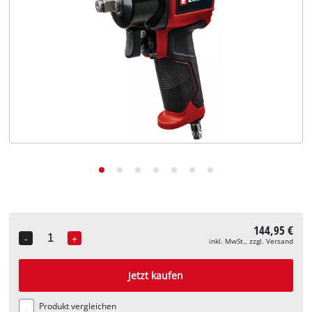
Deutsch
DE
Deutsch
English
144,95 €
-
+
inkl. MwSt., zzgl. Versand
Quantity
Jetzt kaufen
Produkt vergleichen