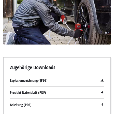
Wir benötigen deine Zustimmung, um
Google Maps laden zu können!
This content is not permitted to load due
to trackers that are not disclosed to the
visitor. The website owner needs to setup
the site with their CMP to add this content
Zugehörige Downloads
to the list of technologies used.
Powered by
Usercentrics Consent
Explosionszeichnung (JPEG)
Management Platform
Produkt Datenblatt (PDF)
Anleitung (PDF)