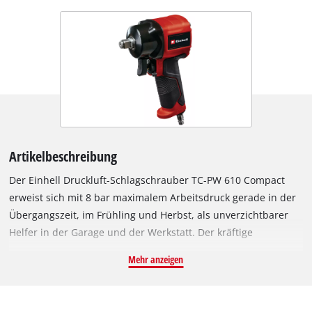
Artikelbeschreibung
Der Einhell Druckluft-Schlagschrauber TC-PW 610 Compact
erweist sich mit 8 bar maximalem Arbeitsdruck gerade in der
Übergangszeit, im Frühling und Herbst, als unverzichtbarer
Helfer in der Garage und der Werkstatt. Der kräftige
Schlagschrauber mit einem maximalen Drehmoment von 610
Mehr anzeigen
Nm ist eine wahre Stütze beim Wechseln von Autoreifen. Dank
der hohen Leistung ist der Schlagschrauber auch für
anspruchsvolle Aufgaben geeignet. Die kompakte Bauweise