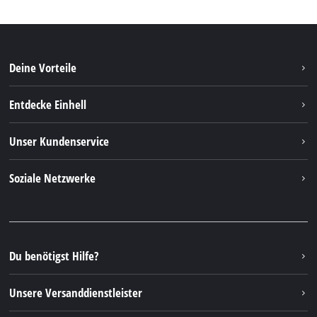
Deine Vorteile
Entdecke Einhell
Einhell weltweit
Unser Kundenservice
Über uns
Kontakt
Soziale Netzwerke
Nachhaltigkeit
Garantien & Produktregistrierung
Presseportal
Facebook
Ersatzteile & Bedienungsanleitungen
YouTube
Reparaturservice
Instagram
Du benötigst Hilfe?
FAQs
TikTok
Rücksendungen / Widerruf
Unsere Versanddienstleister
Pinterest
Verpackungsrichtlinien