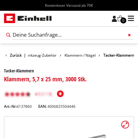
Kostenloser Versand ab 70€
0
Zubehör
Zurück
Werkzeug-Zubehör
|
Klammern / Nägel
Tacker-Klammern
Tacker-Klammern
Klammern, 5,7 x 25 mm, 3000 Stk.
Art.-Nr:
4137860
EAN:
4006825504446