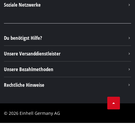
Kontakt
Soziale Netzwerke
Nachhaltigkeit
Garantien & Produktregistrierung
Presseportal
Facebook
Ersatzteile & Bedienungsanleitungen
YouTube
Reparaturservice
Instagram
Du benötigst Hilfe?
FAQs
TikTok
Rücksendungen / Widerruf
Unsere Versanddienstleister
Pinterest
Verpackungsrichtlinien
Linkedin
Unsere Bezahlmethoden
Hinweise zur Batterieentsorgung
Vertrag widerrufen
Rechtliche Hinweise
AGB
Datenschutz
© 2026 Einhell Germany AG
Impressum
Compliance