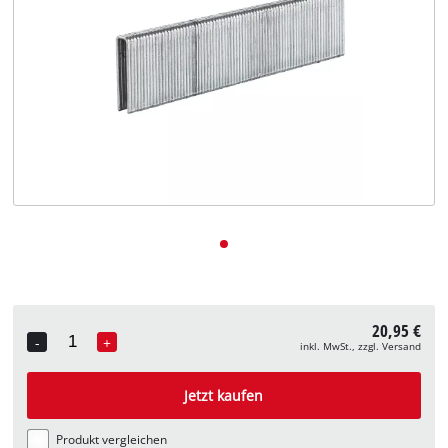
Deutsch
DE
Deutsch
English
20,95 €
-
+
inkl. MwSt., zzgl. Versand
Quantity
Jetzt kaufen
Produkt vergleichen