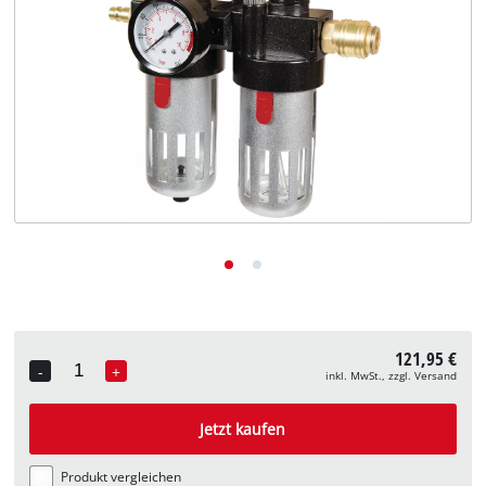
Deutsch
DE
Deutsch
English
121,95 €
-
+
inkl. MwSt., zzgl. Versand
Quantity
Jetzt kaufen
Produkt vergleichen