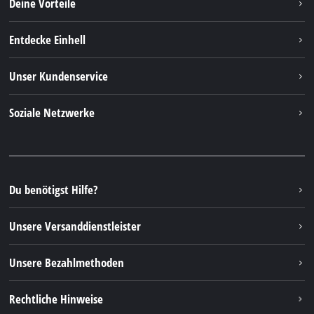
Deine Vorteile
Entdecke Einhell
Einhell weltweit
Unser Kundenservice
Über uns
Kontakt
Soziale Netzwerke
Nachhaltigkeit
Garantien & Produktregistrierung
Presseportal
Facebook
Ersatzteile & Bedienungsanleitungen
YouTube
Reparaturservice
Instagram
Du benötigst Hilfe?
FAQs
TikTok
Rücksendungen / Widerruf
Unsere Versanddienstleister
Pinterest
Verpackungsrichtlinien
Linkedin
Unsere Bezahlmethoden
Hinweise zur Batterieentsorgung
Vertrag widerrufen
Rechtliche Hinweise