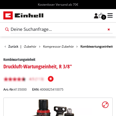
Kostenloser Versand ab 70€
0
ör
Zurück
Werkzeug-Zubehör
|
Kompressor-Zubehör
Kombiwartungseinheit
Kombiwartungseinheit
Druckluft-Wartungseinheit, R 3/8"
Art.-Nr:
4135000
EAN:
4006825410075