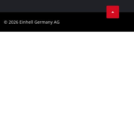
AGB
Datenschutz
© 2026 Einhell Germany AG
Impressum
Compliance
Verbraucherhinweise
Barrierefreiheits-Erklärung