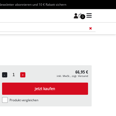
ewsletter abonnieren und 10 € Rabatt sichern
0
Füge 
66,95 €
-
+
inkl. MwSt., zzgl. Versand
Quantity
Jetzt kaufen
Produkt vergleichen