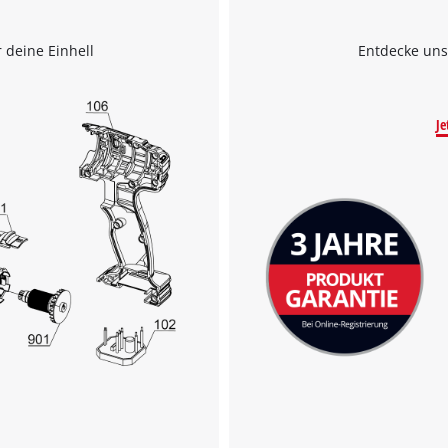
visitor. The website owner needs to setup
the site with their CMP to add this content
to the list of technologies used.
 deine Einhell
Entdecke uns
Powered by
Usercentrics Consent
Management Platform
Je