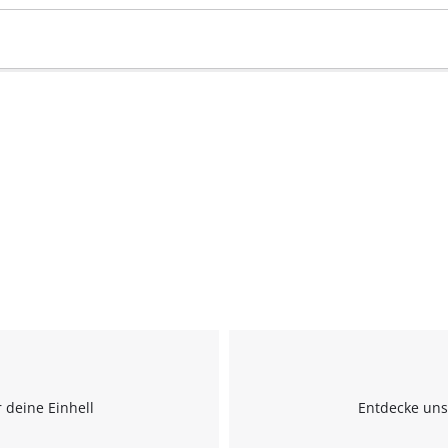
visitor. The website owner needs to setup
the site with their CMP to add this content
to the list of technologies used.
Powered by
Usercentrics Consent
Management Platform
 deine Einhell
Entdecke uns