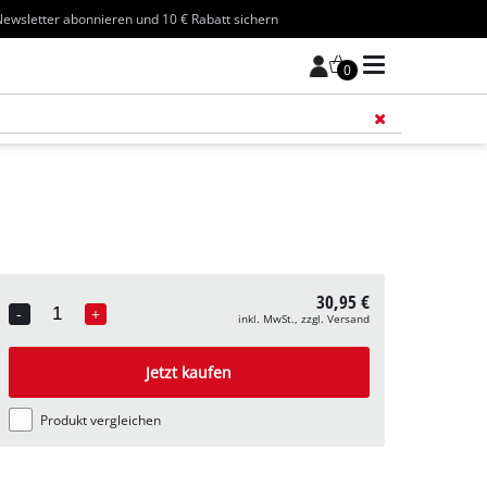
ewsletter abonnieren und 10 € Rabatt sichern
0
Füge 
30,95 €
-
+
inkl. MwSt., zzgl. Versand
Quantity
Jetzt kaufen
Produkt vergleichen