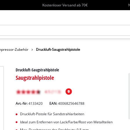
Kostenloser Versand ab 70€
N
pressor-Zubehör
Druckluft-Saugstrahlpistole
Druckluft-Saugstrahlpistole
Saugstrahlpistole
Art.-Nr:
4133420
EAN:
4006825646788
Druckluft-Pistole für Sandstrahlarbeiten
Ideal zum Entfernen von Lack/Farbe/Rost von Metallteilen
Max. Durchmesser des Strahlguts: 0,5 mm