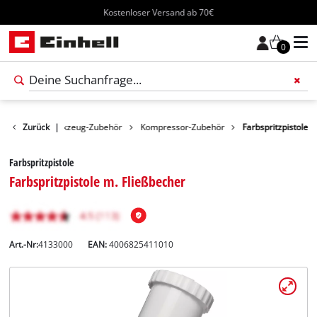
Kostenloser Versand ab 70€
0
ubehör
Zurück
Werkzeug-Zubehör
|
Kompressor-Zubehör
Farbspritzpistole
Farbspritzpistole
Farbspritzpistole m. Fließbecher
Art.-Nr:
4133000
EAN:
4006825411010