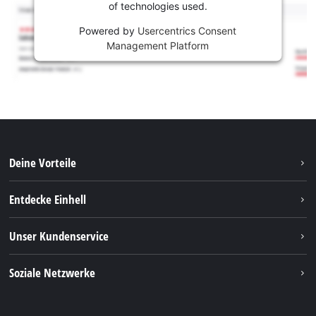
of technologies used.
Powered by
Usercentrics Consent
Management Platform
Deine Vorteile
Entdecke Einhell
Einhell weltweit
Unser Kundenservice
Über uns
Kontakt
Soziale Netzwerke
Nachhaltigkeit
Garantien & Produktregistrierung
Presseportal
Facebook
Ersatzteile & Bedienungsanleitungen