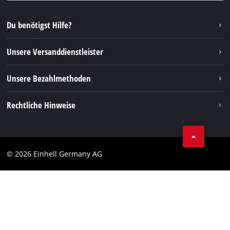
YouTube
Reparaturservice
Instagram
Du benötigst Hilfe?
FAQs
TikTok
Rücksendungen / Widerruf
Unsere Versanddienstleister
Pinterest
Verpackungsrichtlinien
Linkedin
Unsere Bezahlmethoden
Hinweise zur Batterieentsorgung
Vertrag widerrufen
Rechtliche Hinweise
AGB
Datenschutz
© 2026 Einhell Germany AG
Impressum
Compliance
Verbraucherhinweise
Barrierefreiheits-Erklärung