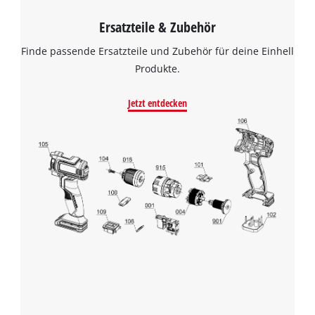
Ersatzteile & Zubehör
Finde passende Ersatzteile und Zubehör für deine Einhell
Produkte.
Jetzt entdecken
Wir benötigen deine Zustimmung, um
Google Maps laden zu können!
This content is not permitted to load due
to trackers that are not disclosed to the
visitor. The website owner needs to setup
the site with their CMP to add this content
to the list of technologies used.
Powered by
Usercentrics Consent
Management Platform