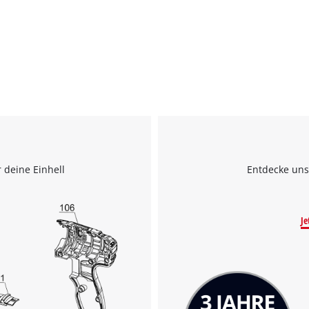
visitor. The website owner needs to setup
the site with their CMP to add this content
to the list of technologies used.
Powered by
Usercentrics Consent
Management Platform
 deine Einhell
Entdecke uns
Je