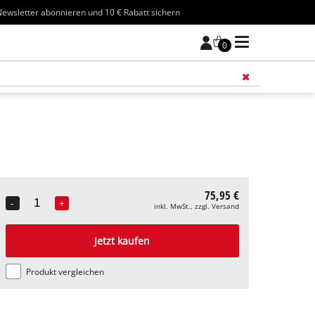
ewsletter abonnieren und 10 € Rabatt sichern
0
Füge 
75,95 €
-
+
inkl. MwSt., zzgl. Versand
Quantity
Jetzt kaufen
Produkt vergleichen