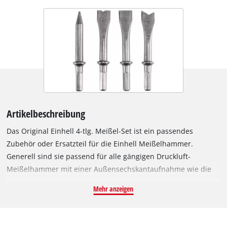
Artikelbeschreibung
Das Original Einhell 4-tlg. Meißel-Set ist ein passendes
Zubehör oder Ersatzteil für die Einhell Meißelhammer.
Generell sind sie passend für alle gängigen Druckluft-
Meißelhammer mit einer Außensechskantaufnahme wie die
Einhell Druckluft-Meißelhammer TC-PC 45 und TC-PC 45 Set.
Mehr anzeigen
Das Set beinhaltet 4 robuste Meißel aus stabilem Stahl mit
einer Länge von 120 mm. Geliefert werden 3x Flachmeißel für
großflächigere Meißelarbeiten aller Art und 1x Spitzmeißel für