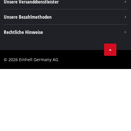
Unsere Versanddienstleister
Pinterest
Verpackungsrichtlinien
Linkedin
Unsere Bezahlmethoden
Hinweise zur Batterieentsorgung
Vertrag widerrufen
Rechtliche Hinweise
AGB
Datenschutz
© 2026 Einhell Germany AG
Impressum
Compliance
Verbraucherhinweise
Barrierefreiheits-Erklärung