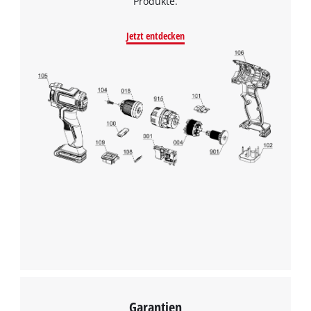
Produkte.
Jetzt entdecken
Wir benötigen deine Zustimmung, um
Google Maps laden zu können!
This content is not permitted to load due
to trackers that are not disclosed to the
visitor. The website owner needs to setup
the site with their CMP to add this content
to the list of technologies used.
Powered by
Usercentrics Consent
Management Platform
Garantien