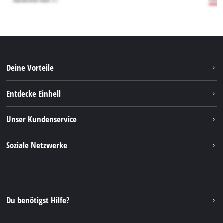
Deine Vorteile
Entdecke Einhell
Einhell weltweit
Unser Kundenservice
Über uns
Kontakt
Soziale Netzwerke
Nachhaltigkeit
Garantien & Produktregistrierung
Presseportal
Facebook
Ersatzteile & Bedienungsanleitungen
YouTube
Reparaturservice
Instagram
Du benötigst Hilfe?
FAQs
TikTok
Rücksendungen / Widerruf