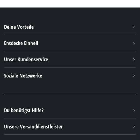
Deine Vorteile
Entdecke Einhell
Einhell weltweit
Unser Kundenservice
Über uns
Kontakt
Soziale Netzwerke
Nachhaltigkeit
Garantien & Produktregistrierung
Presseportal
Facebook
Ersatzteile & Bedienungsanleitungen
YouTube
Reparaturservice
Instagram
Du benötigst Hilfe?
FAQs
TikTok
Rücksendungen / Widerruf
Unsere Versanddienstleister
Pinterest
Verpackungsrichtlinien
Linkedin