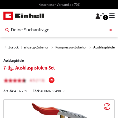
Kostenloser Versand ab 70€
0
Zubehör
Zurück
|
Werkzeug-Zubehör
Kompressor-Zubehör
Ausblaspistole
Ausblaspistole
7-tlg. Ausblaspistolen-Set
Art.-Nr:
4132759
EAN:
4006825649819