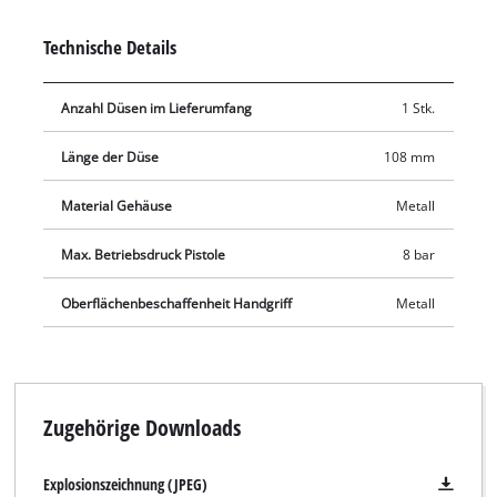
Ballfüllnadel zum einfachen Befüllen von Bällen, ein
Luftmatratzenadapter zum Befüllen von Luftmatratzen und
Technische Details
ein Universaladapter für diverse Einsatzmöglichkeiten. Die
verschiedenen Adapter können unkompliziert auf die
Anzahl Düsen im Lieferumfang
1 Stk.
Ausblaspistole geschraubt werden.
Länge der Düse
108 mm
Material Gehäuse
Metall
Max. Betriebsdruck Pistole
8 bar
Oberflächenbeschaffenheit Handgriff
Metall
Zugehörige Downloads
Explosionszeichnung (JPEG)