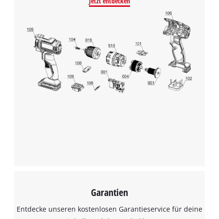
Jetzt entdecken
Wir benötigen deine Zustimmung, um
Google Maps laden zu können!
This content is not permitted to load due
to trackers that are not disclosed to the
visitor. The website owner needs to setup
the site with their CMP to add this content
to the list of technologies used.
Powered by
Usercentrics Consent
Management Platform
Garantien
Entdecke unseren kostenlosen Garantieservice für deine