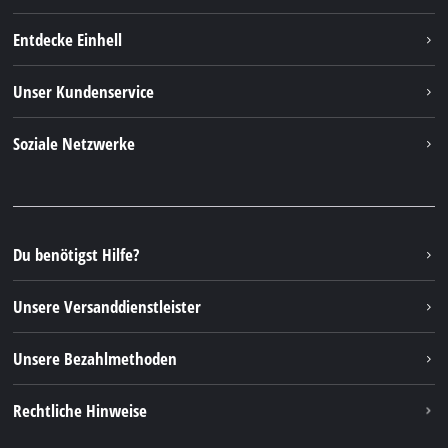
Entdecke Einhell
Einhell weltweit
Unser Kundenservice
Über uns
Kontakt
Soziale Netzwerke
Nachhaltigkeit
Garantien & Produktregistrierung
Presseportal
Facebook
Ersatzteile & Bedienungsanleitungen
YouTube
Reparaturservice
Instagram
Du benötigst Hilfe?
FAQs
TikTok
Rücksendungen / Widerruf
Unsere Versanddienstleister
Pinterest
Verpackungsrichtlinien
Linkedin
Unsere Bezahlmethoden
Hinweise zur Batterieentsorgung
Vertrag widerrufen
Rechtliche Hinweise