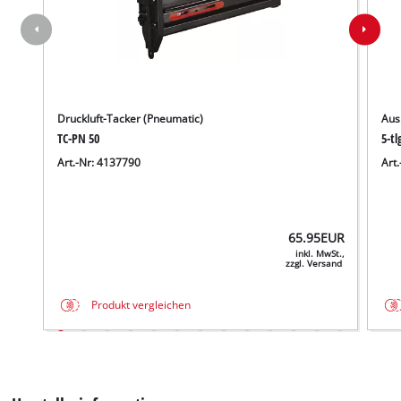
Druckluft-Tacker (Pneumatic)
Aus
TC-PN 50
5-tl
Art.-Nr: 4137790
Art
65.95
EUR
inkl. MwSt.,
zzgl. Versand
Produkt vergleichen