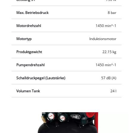
weiteres Manometer für den Kesseldruck sind enthalten. Ein
Sicherheitsventil gewährt die Anwendersicherheit. Mit
Max. Betriebsdruck
8 bar
wenigen Handgriffen lässt sich der Kompressor einfach
transportieren, vibrationsdämpfende Standfüße sorgen für
Motordrehzahl
1450 min^-1
einen sicheren Stand. Die stehende Bauweise ermöglicht eine
Motortyp
Induktionsmotor
platzsparende Aufbewahrung.
Produktgewicht
22.15 kg
Pumpendrehzahl
1450 min^-1
Schalldruckpegel (Lautstärke)
57 dB (A)
Volumen Tank
24 l