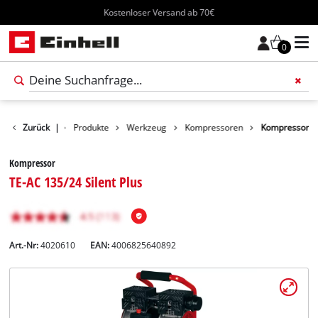
Kostenloser Versand ab 70€
0
Zurück
|
Produkte
Werkzeug
Kompressoren
Kompressor
Kompressor
TE-AC 135/24 Silent Plus
Art.-Nr:
4020610
EAN:
4006825640892