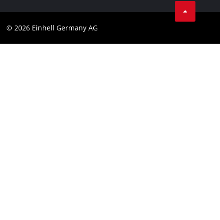
AGB
Datenschutz
© 2026 Einhell Germany AG
Impressum
Compliance
Verbraucherhinweise
Barrierefreiheits-Erklärung