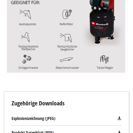
Wir benötigen deine Zustimmung, um
Google Maps laden zu können!
This content is not permitted to load due
to trackers that are not disclosed to the
Zugehörige Downloads
visitor. The website owner needs to setup
the site with their CMP to add this content
Explosionszeichnung (JPEG)
to the list of technologies used.
Powered by
Usercentrics Consent
Produkt Datenblatt (PDF)