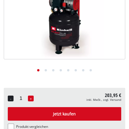
Deutsch
DE
Deutsch
English
203,95 €
-
+
inkl. MwSt., zzgl. Versand
Quantity
Jetzt kaufen
Produkt vergleichen