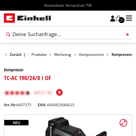
Kostenloser Versand ab 70€
0
Zurück
|
Produkte
Werkzeug
Kompressoren
Kompressor
Kompressor
TC-AC 190/24/8 I OF
Art.-Nr:
4007375
EAN:
4006825684025
NEU