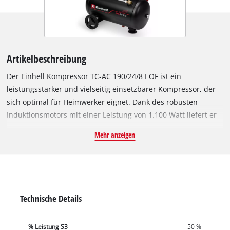
Artikelbeschreibung
Der Einhell Kompressor TC-AC 190/24/8 I OF ist ein
leistungsstarker und vielseitig einsetzbarer Kompressor, der
sich optimal für Heimwerker eignet. Dank des robusten
Induktionsmotors mit einer Leistung von 1.100 Watt liefert er
auch bei intensiven Anwendungen eine konstante
Mehr anzeigen
Performance. Die ölfreie Pumpe sorgt für minimalen
Wartungsaufwand und schafft eine Ansaugleistung von 190
l/min. Die Abgabeleistung beträgt bei 4 bar 75 l/min. Dies
macht den Kompressor besonders attraktiv für den Einsatz in
Werkstätten oder Garagen. Mit dem integrierten
Technische Details
Druckminderer kann der Arbeitsdruck präzise bis zu einem
Maximalwert von 8 bar eingestellt werden. Zur Überwachung
% Leistung S3
50 %