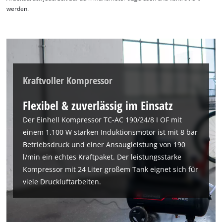
werden.
Kraftvoller Kompressor
Flexibel & zuverlässig im Einsatz
Der Einhell Kompressor TC-AC 190/24/8 I OF mit
einem 1.100 W starken Induktionsmotor ist mit 8 bar
Wir benötigen deine Zustimmung, um
Betriebsdruck und einer Ansaugleistung von 190
Google Maps laden zu können!
l/min ein echtes Kraftpaket. Der leistungsstarke
Kompressor mit 24 Liter großem Tank eignet sich für
This content is not permitted to load due
viele Druckluftarbeiten.
to trackers that are not disclosed to the
visitor. The website owner needs to setup
the site with their CMP to add this content
to the list of technologies used.