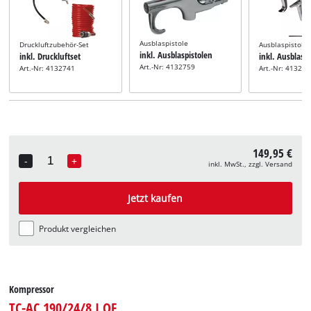
Ausblaspistole
Druckluftzubehör-Set
Ausblaspistole
inkl. Ausblaspistolen
inkl. Druckluftset
inkl. Ausblasp
Art.-Nr: 4132759
Art.-Nr: 4132741
Art.-Nr: 41327
149,95 €
-
+
inkl. MwSt., zzgl. Versand
Quantity
Jetzt kaufen
Produkt vergleichen
Kompressor
TC-AC 190/24/8 I OF