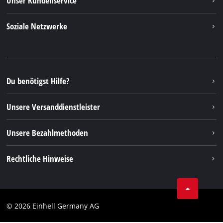
Unser Kundenservice
Über uns
Kontakt
Soziale Netzwerke
Nachhaltigkeit
Garantien & Produktregistrierung
Presseportal
Facebook
Ersatzteile & Bedienungsanleitungen
YouTube
Reparaturservice
Instagram
Du benötigst Hilfe?
FAQs
TikTok
Rücksendungen / Widerruf
Unsere Versanddienstleister
Pinterest
Verpackungsrichtlinien
Linkedin
Unsere Bezahlmethoden
Hinweise zur Batterieentsorgung
Vertrag widerrufen
Rechtliche Hinweise
AGB
Datenschutz
© 2026 Einhell Germany AG
Impressum