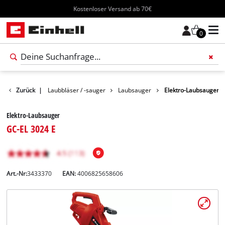
Kostenloser Versand ab 70€
0
e
Garten
Zurück
|
Laubbläser / -sauger
Laubsauger
Elektro-Laubsauger
Elektro-Laubsauger
GC-EL 3024 E
Art.-Nr:
3433370
EAN:
4006825658606