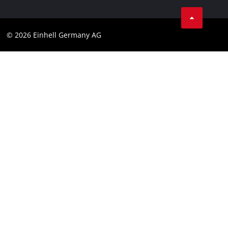
AGB
Datenschutz
© 2026 Einhell Germany AG
Impressum
Compliance
Verbraucherhinweise
Barrierefreiheits-Erklärung