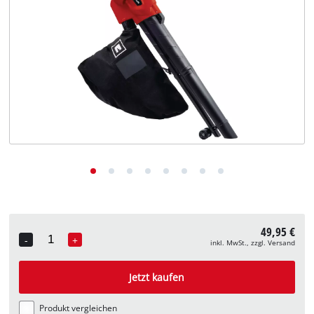
Deutsch
DE
Deutsch
English
49,95 €
-
+
inkl. MwSt., zzgl. Versand
Quantity
Jetzt kaufen
Produkt vergleichen