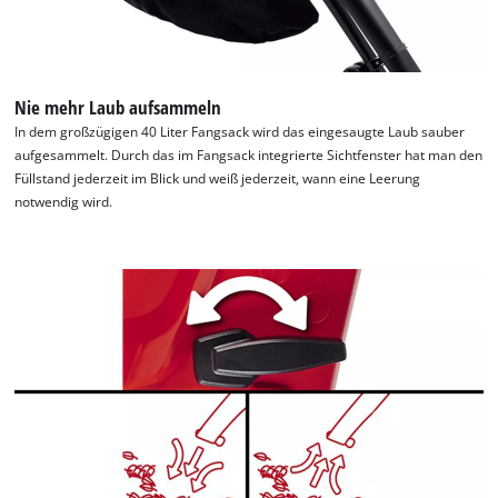
Google Maps laden zu können!
This content is not permitted to load due
to trackers that are not disclosed to the
visitor. The website owner needs to setup
Nie mehr Laub aufsammeln
the site with their CMP to add this content
In dem großzügigen 40 Liter Fangsack wird das eingesaugte Laub sauber
to the list of technologies used.
aufgesammelt. Durch das im Fangsack integrierte Sichtfenster hat man den
Füllstand jederzeit im Blick und weiß jederzeit, wann eine Leerung
Powered by
Usercentrics Consent
notwendig wird.
Management Platform