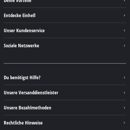
Deine Vorteile
Entdecke Einhell
Einhell weltweit
Unser Kundenservice
Über uns
Kontakt
Soziale Netzwerke
Nachhaltigkeit
Garantien & Produktregistrierung
Presseportal
Facebook
Ersatzteile & Bedienungsanleitungen
YouTube
Reparaturservice
Instagram
Du benötigst Hilfe?
FAQs
TikTok
Rücksendungen / Widerruf
Unsere Versanddienstleister
Pinterest
Verpackungsrichtlinien
Linkedin
Unsere Bezahlmethoden
Hinweise zur Batterieentsorgung
Vertrag widerrufen
Rechtliche Hinweise