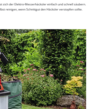
t sich der Elektro-Messerhäcksler einfach und schnell säubern.
elbst reinigen, wenn Schnittgut den Häcksler verstopfen sollte.