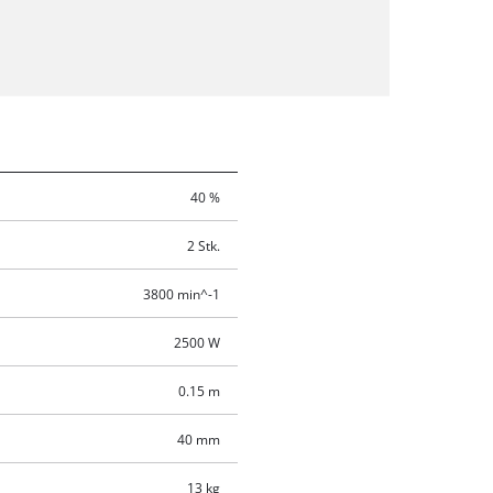
40 %
2 Stk.
3800 min^-1
2500 W
0.15 m
40 mm
13 kg