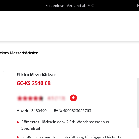
Kostenloser Versand ab 70€
N
lektro-Messerhäcksler
Elektro-Messerhäcksler
GC-KS 2540 CB
Art.-Nr:
3430400
EAN:
4006825652765
Effizientes Häckseln dank 2 Stk. Wendemesser aus
Spezialstahl
Großdimensionierte Trichteröffnung für zügiges Häckseln