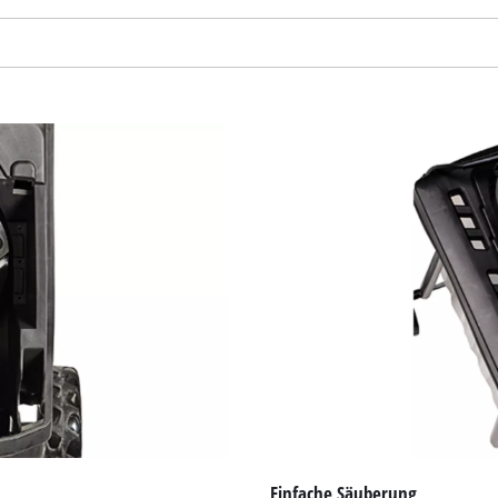
visitor. The website owner needs to setup
the site with their CMP to add this content
to the list of technologies used.
Powered by
Usercentrics Consent
Management Platform
Einfache Säuberung