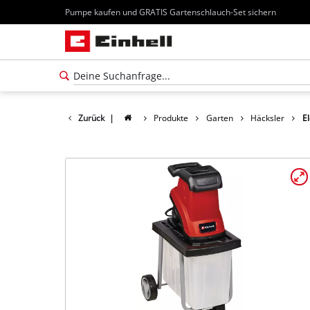
Pumpe kaufen und GRATIS Gartenschlauch-Set sichern
Zurück
|
Produkte
Garten
Häcksler
E