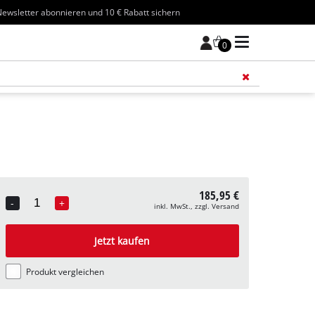
ewsletter abonnieren und 10 € Rabatt sichern
0
Füge 
185,95 €
-
+
inkl. MwSt., zzgl. Versand
Quantity
Jetzt kaufen
Produkt vergleichen