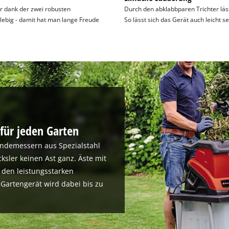
er dank der zwei robusten
Durch den abklabbparen Trichter läss
ebig - damit hat man lange Freude
So lässt sich das Gerät auch leicht s
für jeden Garten
ndemessern aus Spezialstahl
cksler keinen Ast ganz. Äste mit
r den leistungsstarken
Gartengerät wird dabei bis zu