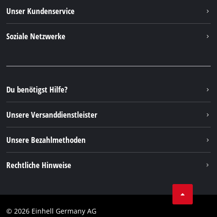
Einhell weltweit
Unser Kundenservice
Über uns
Kontakt
Soziale Netzwerke
Nachhaltigkeit
Garantien & Produktregistrierung
Presseportal
Facebook
Ersatzteile & Bedienungsanleitungen
YouTube
Reparaturservice
Instagram
Du benötigst Hilfe?
FAQs
TikTok
Rücksendungen / Widerruf
Unsere Versanddienstleister
Pinterest
Verpackungsrichtlinien
Linkedin
Unsere Bezahlmethoden
Hinweise zur Batterieentsorgung
Vertrag widerrufen
Rechtliche Hinweise
AGB
Datenschutz
© 2026 Einhell Germany AG
Impressum