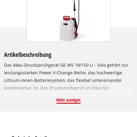
Artikelbeschreibung
Das Akku-Drucksprühgerät GE-WS 18/150 Li - Solo gehört zur
leistungsstarken Power X-Change-Reihe, das hochwertige
Lithium-Ionen-Batteriesystem, das flexibel untereinander
kombinierbar ist. Das Drucksprühgerät ist ideal für
Gartenbesitzer, die Wert auf Pflanzenschutz legen,
Mehr anzeigen
Düngemittel gleichmäßig ausbringen wollen oder dem
Unkraut chemisch zu Leibe rücken. Bei der automatisch
betriebenen Pumpe des rückengetragenen
Drucksprühgerätes ist kein manueller Druckaufbau
notwendig. Der transparente Tank mit Skala zeigt schnell und