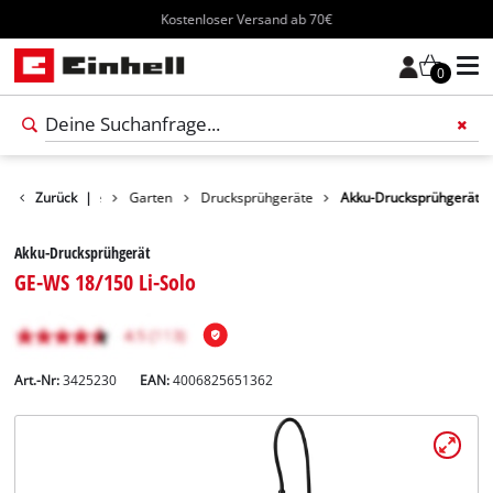
Kostenloser Versand ab 70€
0
Zurück
Produkte
|
Garten
Drucksprühgeräte
Akku-Drucksprühgerät
Akku-Drucksprühgerät
GE-WS 18/150 Li-Solo
Art.-Nr:
3425230
EAN:
4006825651362