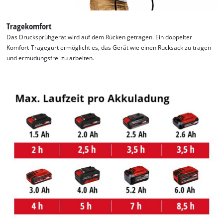
Tragekomfort
Das Drucksprühgerät wird auf dem Rücken getragen. Ein doppelter
Komfort-Tragegurt ermöglicht es, das Gerät wie einen Rucksack zu tragen
und ermüdungsfrei zu arbeiten.
Wir benötigen deine Zustimmung, um
Google Maps laden zu können!
This content is not permitted to load due
to trackers that are not disclosed to the
visitor. The website owner needs to setup
the site with their CMP to add this content
to the list of technologies used.
Powered by
Usercentrics Consent
Management Platform