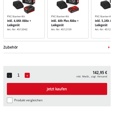
PXC-Starter-Kit
PXC-Starter-Kit
PXC-Starter-Kit
inkl. 4,0Ah Akku +
inkl. 4Ah Plus Akku +
inkl. 5,2Ah Ak
Ladegerät
Ladegerät
Ladegerät
Art.-Nr: 4512042
Art.-Nr: 4512159
Art.-Nr: 45121
Zubehör
142,95 €
-
+
inkl. MwSt., zzgl. Versand
Quantity
Sprüheraufsatz-Set
inkl. Sprüher Zubehör Kit
Jetzt kaufen
Art.-Nr: 3425205
Produkt vergleichen