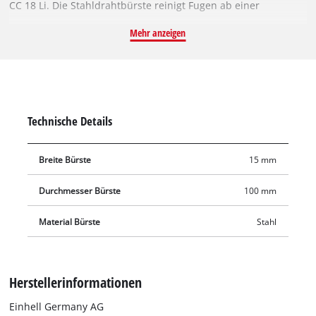
CC 18 Li. Die Stahldrahtbürste reinigt Fugen ab einer
Fugenbreite von 15 mm. So werden Unkraut, hartnäckiger
Mehr anzeigen
Schmutz, Ablagerungen, Flechten und Moose zwischen
Fliesen und Pflastersteinen zuverlässig und gründlich
entfernt. Damit sind Hofeinfahrt und Terrasse im Nu wieder
unkrautfrei.
Technische Details
Breite Bürste
15 mm
Durchmesser Bürste
100 mm
Material Bürste
Stahl
Herstellerinformationen
Einhell Germany AG