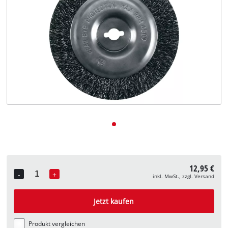
Deutsch
DE
Deutsch
English
12,95 €
-
+
inkl. MwSt., zzgl. Versand
Quantity
Jetzt kaufen
Produkt vergleichen