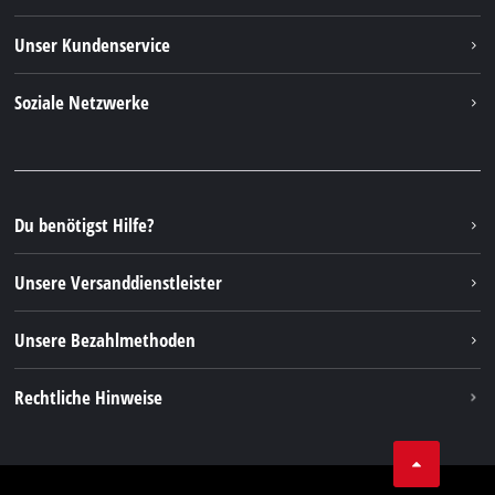
Einhell weltweit
Unser Kundenservice
Über uns
Kontakt
Soziale Netzwerke
Nachhaltigkeit
Garantien & Produktregistrierung
Presseportal
Facebook
Ersatzteile & Bedienungsanleitungen
YouTube
Reparaturservice
Instagram
Du benötigst Hilfe?
FAQs
TikTok
Rücksendungen / Widerruf
Unsere Versanddienstleister
Pinterest
Verpackungsrichtlinien
Linkedin
Unsere Bezahlmethoden
Hinweise zur Batterieentsorgung
Vertrag widerrufen
Rechtliche Hinweise
AGB
Datenschutz