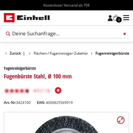
Kostenloser Versand ab 70€
0
nigungs-Zubehör
Zurück
|
Flächen-/ Fugenreiniger-Zubehör
Fugenreinigerbürste
Fugenreinigerbürste
Fugenbürste Stahl, Ø 100 mm
Art.-Nr:
3424100
EAN:
4006825569919