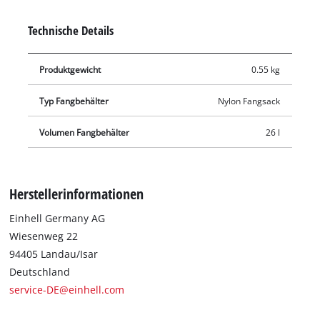
langlebig. Einfach zu entleeren und leicht zu tragen ist der
Fangkorb dank seines geringen Gewichts von 550 g. Die
Technische Details
Lieferung enthält einen Grasfangkorb.
Produktgewicht
0.55 kg
Typ Fangbehälter
Nylon Fangsack
Volumen Fangbehälter
26 l
Herstellerinformationen
Einhell Germany AG
Wiesenweg 22
94405 Landau/Isar
Deutschland
service-DE@einhell.com