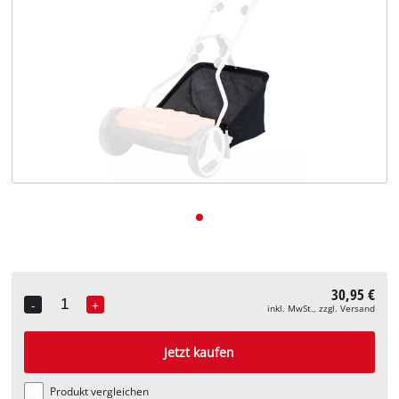
Deutsch
DE
Deutsch
English
30,95 €
-
+
inkl. MwSt., zzgl. Versand
Quantity
Jetzt kaufen
Produkt vergleichen