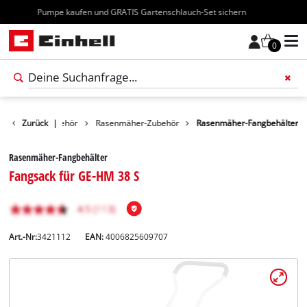
Kostenloser Versand ab 70€
0
rtengeräte-Zubehör
Zurück
|
Rasenmäher-Zubehör
Rasenmäher-Fangbehälter
Rasenmäher-Fangbehälter
Fangsack für GE-HM 38 S
Art.-Nr:
3421112
EAN:
4006825609707