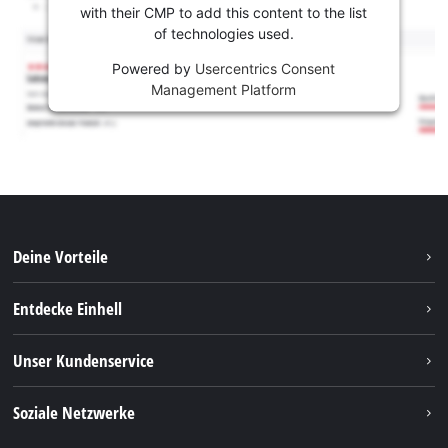
with their CMP to add this content to the list
of technologies used.
Powered by
Usercentrics Consent
Management Platform
Deine Vorteile
Entdecke Einhell
Einhell weltweit
Unser Kundenservice
Über uns
Kontakt
Soziale Netzwerke
Nachhaltigkeit
Garantien & Produktregistrierung
Presseportal