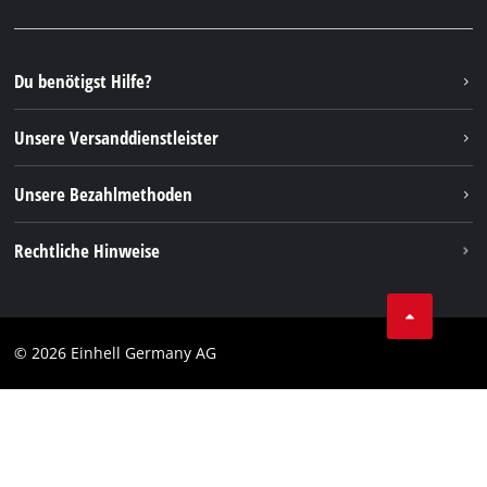
Facebook
Ersatzteile & Bedienungsanleitungen
YouTube
Reparaturservice
Instagram
Du benötigst Hilfe?
FAQs
TikTok
Rücksendungen / Widerruf
Unsere Versanddienstleister
Pinterest
Verpackungsrichtlinien
Linkedin
Unsere Bezahlmethoden
Hinweise zur Batterieentsorgung
Vertrag widerrufen
Rechtliche Hinweise
AGB
Datenschutz
© 2026 Einhell Germany AG
Impressum
Compliance
Verbraucherhinweise
Barrierefreiheits-Erklärung